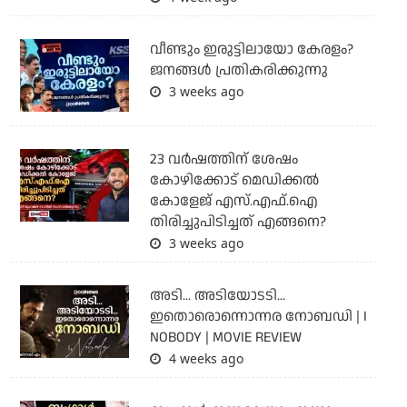
വീണ്ടും ഇരുട്ടിലായോ കേരളം?
ജനങ്ങൾ പ്രതികരിക്കുന്നു
3 weeks ago
23 വർഷത്തിന് ശേഷം
കോഴിക്കോട് മെഡിക്കൽ
കോളേജ് എസ്.എഫ്.ഐ
തിരിച്ചുപിടിച്ചത് എങ്ങനെ?
3 weeks ago
അടി... അടിയോടടി...
ഇതൊരൊന്നൊന്നര നോബഡി | I
NOBODY | MOVIE REVIEW
4 weeks ago