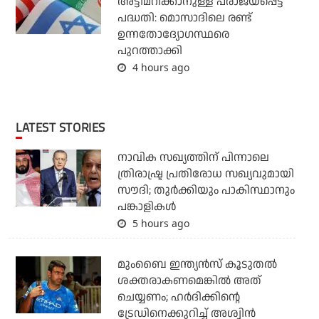
അട്ടിമറിക്കാനുള്ള പരാജയപ്പെട്ട
പദ്ധതി: മൊസാദിലെ രണ്ട്
ഉന്നതോദ്യോഗസ്ഥരെ
പുറത്താക്കി
4 hours ago
LATEST STORIES
നാവിക സഖ്യത്തിന് പിന്നാലെ
ത്രിരാഷ്ട്ര പ്രതിരോധ സഖ്യവുമായി
സൗദി; തുര്‍ക്കിയും പാകിസ്ഥാനും
പങ്കാളികള്‍
5 hours ago
മുംബൈ ഇന്ത്യന്‍സ് കൂടുതല്‍
ശക്തരാകണമെങ്കില്‍ അത്
ചെയ്യണം; ഹര്‍ദിക്കിന്റെ
ട്രേഡിനെക്കുറിച്ച് അശ്വിന്‍