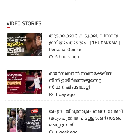
VIDEO STORIES
തുടക്കക്കാര്‍ കിടുക്കി, വിസ്മയ
ഇനിയും തുടരും... | THUDAKKAM |
Personal Opinion
6 hours ago
ഒയര്‍സബാൽ നാണക്കേടിൽ
നിന്ന് ഉയിർത്തെഴുന്നേറ്റ
സ്പാനിഷ് പടയാളി
1 day ago
കേന്ദ്രം തിരുത്തുക തന്നെ വേണ്ടി
വരും പുതിയ പിള്ളേരാണ് സമരം
ചെയ്യുന്നത്
1 week ago