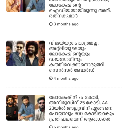
ലോകേഷിന്റെ
ഐഡിയയായിരുന്നു അത്:
രത്‌നകുമാര്‍
3 months ago
വിജയ്‌യുടെ മാത്രമല്ല,
അറ്റ്‌ലീയുടെയും
ലോകേഷിന്റെയും
ഡയലോഗിനും
കത്തിവെക്കാനൊരുങ്ങി
സെന്‍സര്‍ ബോര്‍ഡ്
4 months ago
ലോകേഷിന് 75 കോടി,
അനിരുദ്ധിന് 25 കോടി, AA
23യില്‍ അല്ലുവിന് എങ്ങനെ
പോയാലും 300 കോടിയാകും
പ്രതിഫലമെന്ന് ആരാധകര്‍
5 months ago