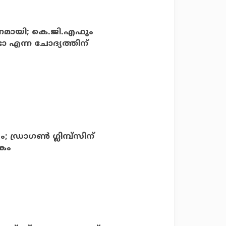
നമായി; കെ.ജി.എഫും
ോ എന്ന ചോദ്യത്തിന്
്രാഗണ്‍ ഗ്ലിമ്പ്‌സിന്
കം