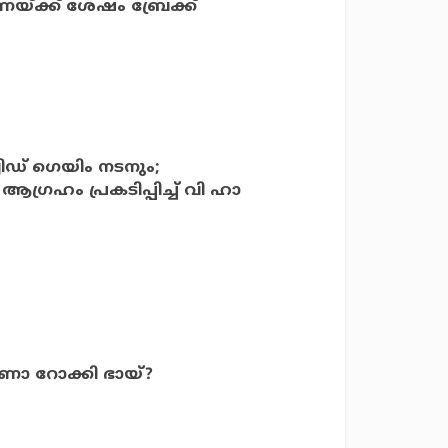
ണയ്ക്ക് ശേഷം ബ്രേക്ക്
ിഡ് ഗെയിം നടനും;
്രഹം പ്രകടിപ്പിച്ച് വി ഹാ
ാണോ റോക്കി ഭായ്?