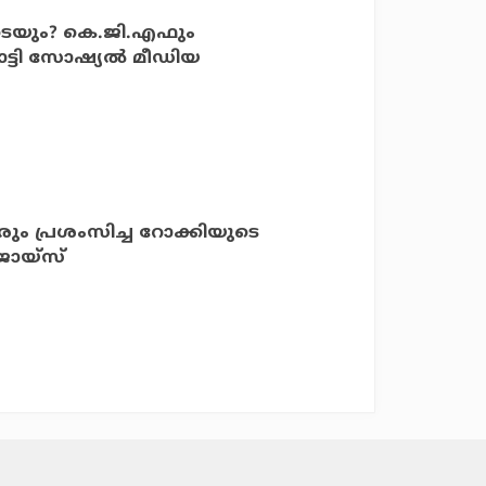
െയും? കെ.ജി.എഫും
ാട്ടി സോഷ്യല്‍ മീഡിയ
വരും പ്രശംസിച്ച റോക്കിയുടെ
ജോയ്‌സ്