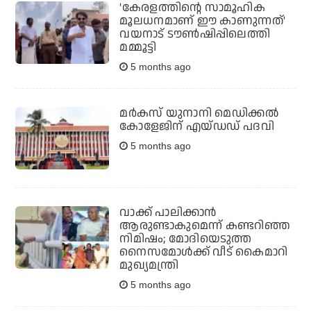
'കേരളത്തിന്റെ സാമൂഹിക
മൂലധനമാണ് ഈ കാണുന്നത്'
വയനാട് ടൗണ്‍ഷിപ്പിലെത്തി
മമ്മൂട്ടി
5 months ago
മർകസ് യുനാനി മെഡിക്കല്‍
കോളേജിന് എയ്ഡഡ് പദവി
5 months ago
വാക്ക് പാലിക്കാന്‍
ആരുണ്ടാകുമെന്ന് കണ്ടറിഞ്ഞ
നിമിഷം; മോദിയെടുത്ത
നൈസമോള്‍ക്ക് വീട് കൈമാറി
മുഖ്യമന്ത്രി
5 months ago