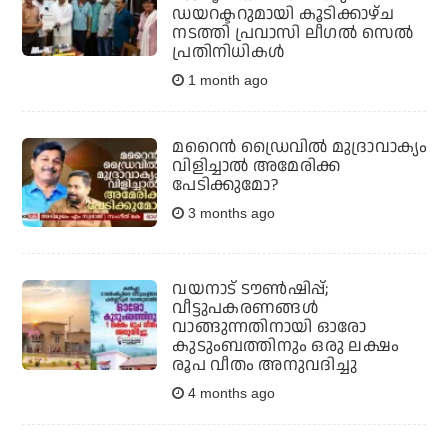
ഡയറക്ടറുമായി കൂടിക്കാഴ്ച
നടത്തി പ്രവാസി ലീഗല്‍ സെല്‍
പ്രതിനിധികള്‍
1 month ago
മറൈൻ ഡ്രൈവിൽ മുദ്രാവാക്യം
വിളിച്ചാൽ അമേരിക്ക
പേടിക്കുമോ?
3 months ago
വയനാട് ടൗണ്‍ഷിപ്പ്;
വീട്ടുപകരണങ്ങള്‍
വാങ്ങുന്നതിനായി ഓരോ
കുടുംബത്തിനും ഒരു ലക്ഷം
രൂപ വീതം അനുവദിച്ചു
4 months ago