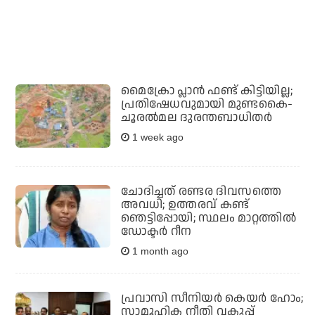
മൈക്രോ പ്ലാന്‍ ഫണ്ട് കിട്ടിയില്ല;
പ്രതിഷേധവുമായി മുണ്ടകൈ-
ചൂരല്‍മല ദുരന്തബാധിതര്‍
1 week ago
ചോദിച്ചത് രണ്ടര ദിവസത്തെ
അവധി; ഉത്തരവ് കണ്ട്
ഞെട്ടിപ്പോയി; സ്ഥലം മാറ്റത്തില്‍
ഡോക്ടര്‍ റീന
1 month ago
പ്രവാസി സീനിയര്‍ കെയര്‍ ഹോം;
സാമൂഹിക നീതി വകുപ്പ്