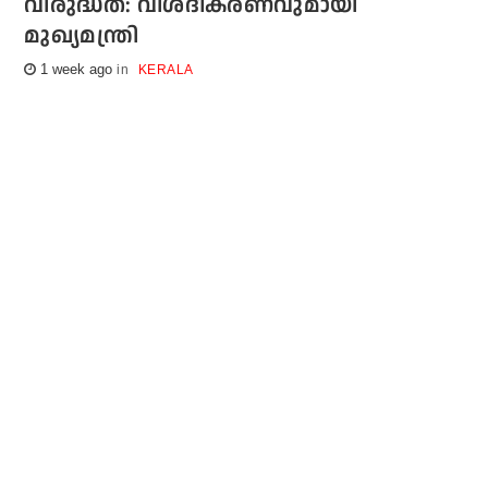
വിരുദ്ധത: വിശദീകരണവുമായി
മുഖ്യമന്ത്രി
1 week ago
KERALA