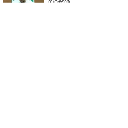
സര്‍ക്കാര്‍
5 months ago
സര്‍ക്കാരിന് തിരിച്ചടി; നവകേരള
സര്‍വേ റദ്ദാക്കി ഹൈക്കോടതി
5 months ago
മാനസികസമ്മര്‍ദം, ജീവിക്കാന്‍
കഴിയുന്നില്ല; യൂട്യൂബര്‍മാരുടെ
സൈബറാക്രമണത്തില്‍ നടപടി
ആവശ്യപ്പെട്ട് രേഖ രതീഷ്
5 months ago
കെ.സി. വേണുഗോപാലിനെ
പോലെയുള്ള റൗഡികളാണ്