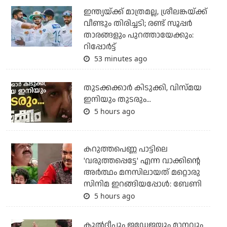
ഇന്ത്യയ്ക്ക് മാത്രമല്ല, ശ്രീലങ്കയ്ക്ക്
വീണ്ടും തിരിച്ചടി; രണ്ട് സൂപ്പര്‍
താരങ്ങളും പുറത്തായേക്കും:
റിപ്പോര്‍ട്ട്
53 minutes ago
തുടക്കക്കാര്‍ കിടുക്കി, വിസ്മയ
ഇനിയും തുടരും...
5 hours ago
കറുത്തപെണ്ണ പാട്ടിലെ
'വരുത്തപ്പെട്ടേ' എന്ന വാക്കിന്റെ
അർത്ഥം മനസിലായത് മറ്റൊരു
സിനിമ ഇറങ്ങിയപ്പോൾ: ബേണി
5 hours ago
കുല്‍ദീപും ജഡേജയും മാനവും