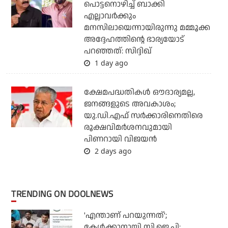
പൊട്ടനൊഴിച്ച് ബാക്കി
എല്ലാവര്‍ക്കും
മനസിലായെന്നായിരുന്നു മമ്മൂക്ക
അദ്ദേഹത്തിന്റെ ഭാര്യയോട്
പറഞ്ഞത്: സിദ്ദിഖ്
1 day ago
ക്ഷേമപദ്ധതികള്‍ ഔദാര്യമല്ല,
ജനങ്ങളുടെ അവകാശം;
യു.ഡി.എഫ് സര്‍ക്കാരിനെതിരെ
രൂക്ഷവിമര്‍ശനവുമായി
പിണറായി വിജയന്‍
2 days ago
TRENDING ON DOOLNEWS
'എന്താണ് പറയുന്നത്';
കേള്‍ക്കാനായി സി.ജെ.പി;