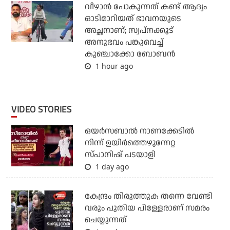
വീഴാന്‍ പോകുന്നത് കണ്ട് ആദ്യം
ഓടിമാറിയത് ഭാവനയുടെ
അച്ഛനാണ്; സ്വപ്‌നക്കൂട്
അനുഭവം പങ്കുവെച്ച്
കുഞ്ചാക്കോ ബോബന്‍
1 hour ago
VIDEO STORIES
ഒയര്‍സബാൽ നാണക്കേടിൽ
നിന്ന് ഉയിർത്തെഴുന്നേറ്റ
സ്പാനിഷ് പടയാളി
1 day ago
കേന്ദ്രം തിരുത്തുക തന്നെ വേണ്ടി
വരും പുതിയ പിള്ളേരാണ് സമരം
ചെയ്യുന്നത്