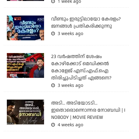
1 week ago
വീണ്ടും ഇരുട്ടിലായോ കേരളം?
ജനങ്ങൾ പ്രതികരിക്കുന്നു
3 weeks ago
23 വർഷത്തിന് ശേഷം
കോഴിക്കോട് മെഡിക്കൽ
കോളേജ് എസ്.എഫ്.ഐ
തിരിച്ചുപിടിച്ചത് എങ്ങനെ?
3 weeks ago
അടി... അടിയോടടി...
ഇതൊരൊന്നൊന്നര നോബഡി | I
NOBODY | MOVIE REVIEW
4 weeks ago