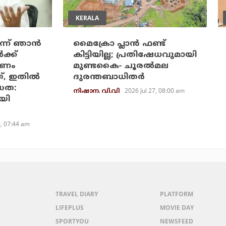
KERALA
ന്ന് ഞാന്‍
മൈക്രോ പ്ലാന്‍ ഫണ്ട്
‍ക്ക്
കിട്ടിയില്ല; പ്രതിഷേധവുമായി
്കണം
മുണ്ടകൈ- ചൂരല്‍മല
, ഇതില്‍
ദുരന്തബാധിതര്‍
്ധത:
2026 Jul 27, 08:00 am
നിഷാന. വി.വി
യി
9, 07:44 am
TRAVEL DIARY
PLATFORM
LIFEPLUS
MOVIE DAY
SPORTYOU
NEWSFEED