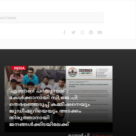
INDIA
'എന്താണ് പറയുന്നത്';
കേള്‍ക്കാനായി സി.ജെ.പി;
തെരഞ്ഞെടുപ്പ് കമ്മീഷനെയും
ജുഡീഷ്യറിയെയും അടക്കം
തിരുത്താനായി
ജനങ്ങള്‍ക്കിടയിലേക്ക്
4 hours ago
റെന്വര്‍ പി