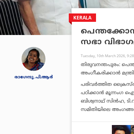
KERALA
പെന്തക്കോ
സഭാ വിഭാഗ
Tuesday, 10th March 2026, 9:2
തിരുവനന്തപുരം: പെ
അംഗീകരിക്കാന്‍ മന്ത
രാഗേന്ദു. പി.ആര്‍
പരിവര്‍ത്തിത ക്രൈസ്ത
പഠിക്കാന്‍ മൂന്നംഗ 
ബിശ്വനാഥ് സിന്‍ഹ, ട
സമിതിയിലെ അംഗങ്ങള്