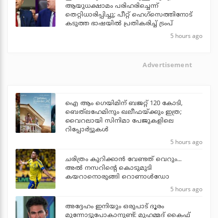
ആയുധക്ഷാമം പരിഹരിച്ചെന്ന്
തെറ്റിധാരിപ്പിച്ചു; പീറ്റ് ഹെഗ്‌സെത്തിനോട്
കടുത്ത ഭാഷയില്‍ പ്രതികരിച്ച് ട്രംപ്
5 hours ago
Advertisement
ഐ ആം ഗെയിമിന് ബജറ്റ് 120 കോടി,
ബെത്‌ലഹേമിനും ഖലീഫയ്ക്കും ഇത്ര;
വൈറലായി സിനിമാ പേജുകളിലെ
റിപ്പോര്‍ട്ടുകള്‍
5 hours ago
ചരിത്രം കുറിക്കാന്‍ വേണ്ടത് വെറും...
അല്‍ നസറിന്റെ കൊടുമുടി
കയറാനൊരുങ്ങി റൊണാള്‍ഡോ
5 hours ago
അദ്ദേഹം ഇനിയും ഒരുപാട് ദൂരം
മുന്നോട്ടുപോകാനുണ്ട്: മുഹമ്മദ് കൈഫ്