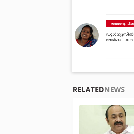
രാഗേന്ദു. പി.ആ
ഡൂള്‍ന്യൂസില്
ജേര്‍ണലിസത്ത
RELATED
NEWS