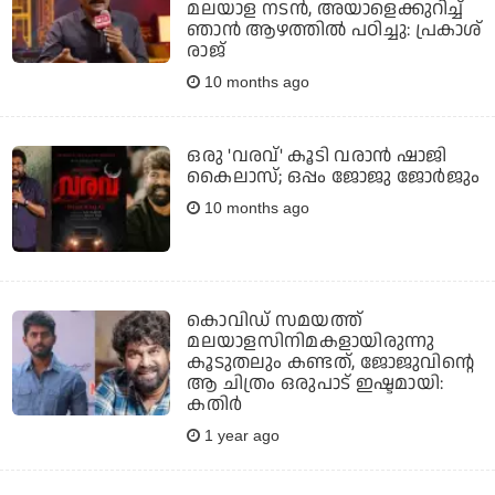
മലയാള നടന്‍, അയാളെക്കുറിച്ച്
ഞാന്‍ ആഴത്തില്‍ പഠിച്ചു: പ്രകാശ്
രാജ്
10 months ago
ഒരു 'വരവ്' കൂടി വരാൻ ഷാജി
കൈലാസ്; ഒപ്പം ജോജു ജോർജും
10 months ago
കൊവിഡ് സമയത്ത്
മലയാളസിനിമകളായിരുന്നു
കൂടുതലും കണ്ടത്, ജോജുവിന്റെ
ആ ചിത്രം ഒരുപാട് ഇഷ്ടമായി:
കതിര്‍
1 year ago