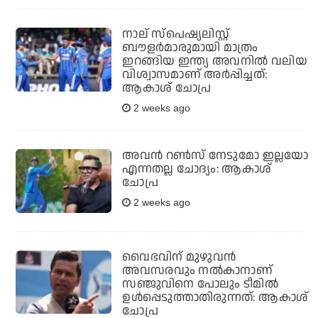
നാല് സ്‌പെഷ്യലിസ്റ്റ്
ബൗളര്‍മാരുമായി മാത്രം
ഇറങ്ങിയ ഇന്ത്യ അവനില്‍ വലിയ
വിശ്വാസമാണ് അര്‍പ്പിച്ചത്:
ആകാശ് ചോപ്ര
2 weeks ago
അവന്‍ റണ്‍സ് നേടുമോ ഇല്ലയോ
എന്നതല്ല ചോദ്യം: ആകാശ്
ചോപ്ര
2 weeks ago
വൈഭവിന് മുഴുവന്‍
അവസരവും നല്‍കാനാണ്
സഞ്ജുവിനെ പോലും ടീമില്‍
ഉള്‍പ്പെടുത്താതിരുന്നത്: ആകാശ്
ചോപ്ര