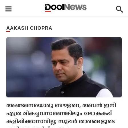
AAKASH CHOPRA
അങ്ങനെയൊരു ബൗളറെ, അവന്‍ ഇനി
എത്ര മികച്ചവനാണെങ്കിലും ലോകകപ്പ്
കളിപ്പിക്കാനാവില്ല; സൂപ്പര്‍ താരങ്ങളുടെ