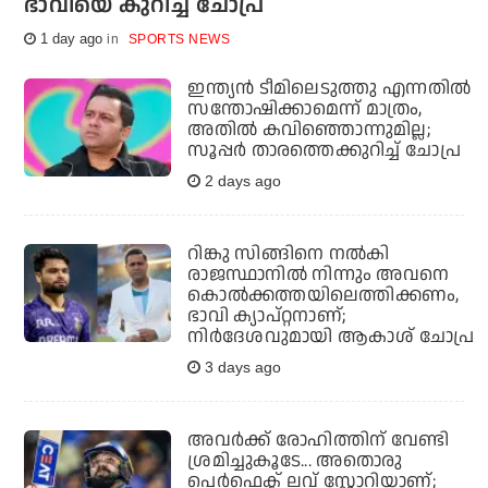
ഭാവിയെ കുറിച്ച് ചോപ്ര
1 day ago
SPORTS NEWS
ഇന്ത്യന്‍ ടീമിലെടുത്തു എന്നതില്‍
സന്തോഷിക്കാമെന്ന് മാത്രം,
അതില്‍ കവിഞ്ഞൊന്നുമില്ല;
സൂപ്പര്‍ താരത്തെക്കുറിച്ച് ചോപ്ര
2 days ago
റിങ്കു സിങ്ങിനെ നൽകി
രാജസ്ഥാനിൽ നിന്നും അവനെ
കൊൽ‌ക്കത്തയിലെത്തിക്കണം,
ഭാവി ക്യാപ്റ്റനാണ്;
നിർദേശവുമായി ആകാശ് ചോപ്ര
3 days ago
അവർക്ക് രോഹിത്തിന് വേണ്ടി
ശ്രമിച്ചുകൂടേ... അതൊരു
പെർഫെക്ട് ലവ് സ്റ്റോറിയാണ്;