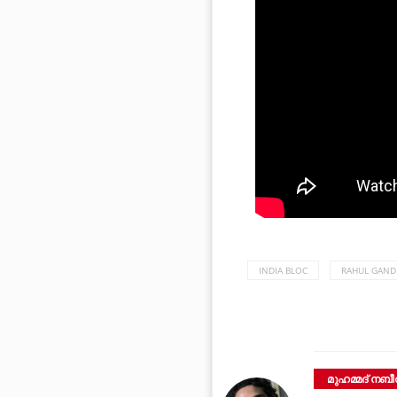
INDIA BLOC
RAHUL GAND
മുഹമ്മദ് നബീല