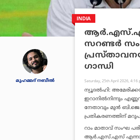
INDIA
ആർ.എസ്.എസ
സറണ്ടർ സംഘ
പ്രസ്താവന
ഗാന്ധി
മുഹമ്മദ് നബീല്‍
Saturday, 25th April 2026, 4:16
ന്യൂദൽഹി: അമേരിക്കയ
ഇറാനിൽനിന്നും എണ്ണ
നേതാവും മുൻ ബി.ജെ.
പ്രതികരണത്തിന് മറുപ
റാം മാതാവ് സംഘ പരി
ആർ.എസ്.എസ് എന്നാൽ 