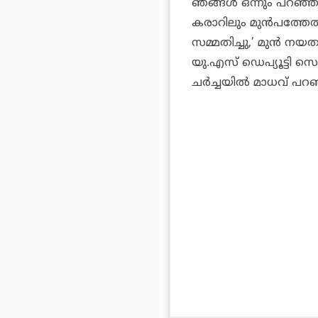
ഞങ്ങൾ ഒന്നും പറഞ്ഞില
കരാറിലും മുൻപത്തേ
സമ്മതിച്ചു,’ മുൻ ന
യു.എസ് ഡെപ്യൂട്ടി സെക്ര
ചർച്ചയിൽ മാധവ് പറഞ