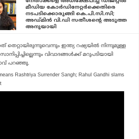
നേതാക്കളെ അധിക്ഷേപിച്ച ഡിജിറ്റല്‍
മീഡിയ കോര്‍ഡിനേറ്റര്‍ക്കെതിരെ
നടപടിക്കൊരുങ്ങി കെ.പി.സി.സി;
അഡ്മിന്‍ വി.ഡി സതീശന്റെ അടുത്ത
അനുയായി
െറ്റായിരുന്നുവെന്നും ഇന്ത്യ റഷ്യയിൽ നിന്നുമുള്ള
ിപ്പിച്ചില്ലെന്നും വിവാദങ്ങൾക്ക് മറുപടിയായി
് പറഞ്ഞു.
 means Rashtriya Surrender Sangh; Rahul Gandhi slams
t