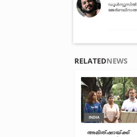
ഡൂള്‍ന്യൂസില്
ജേര്‍ണലിസത്ത
RELATED
NEWS
INDIA
അമിത്ഷായ്ക്ക്