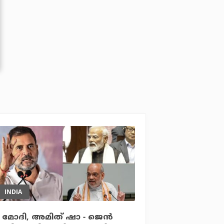
INDIA
മോദി, അമിത് ഷാ - ജെന്‍