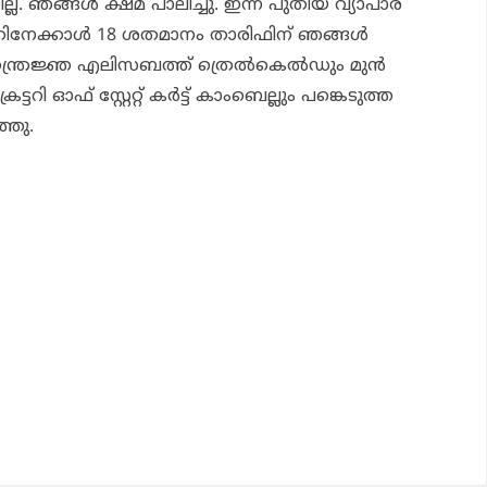
്ല. ഞങ്ങൾ ക്ഷമ പാലിച്ചു. ഇന്ന് പുതിയ വ്യാപാര
തിനേക്കാൾ 18 ശതമാനം താരിഫിന് ഞങ്ങൾ
യതന്ത്രജ്ഞ എലിസബത്ത് ത്രെൽകെൽഡും മുൻ
ട്ടറി ഓഫ് സ്റ്റേറ്റ് കർട്ട് കാംബെല്ലും പങ്കെടുത്ത
്ഞു.