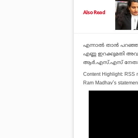
Also Read
എന്നാൽ താൻ പറഞ്ഞത് ത
എണ്ണ ഇറക്കുമതി അവസാന
ആർ.എസ്.എസ് നേതാവ
Content Highlight: RSS
Ram Madhav’s statemen