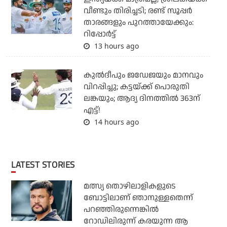
വീണ്ടും തിരിച്ചടി; രണ്ട് സൂപ്പര്‍
താരങ്ങളും പുറത്തായേക്കും:
റിപ്പോര്‍ട്ട്
13 hours ago
കുല്‍ദീപും ജഡേജയും മാനവും
വിറപ്പിച്ചു; കട്ടയ്ക്ക് പൊരുതി
ലങ്കയും; ആദ്യ ദിനത്തില്‍ 363ന്
എട്ട്!
14 hours ago
LATEST STORIES
മത്സ്യ തൊഴിലാളികളുടെ
ബോട്ടിലാണ് ഞാനുള്ളതെന്ന്
പറഞ്ഞിരുന്നെങ്കില്‍
റോഡിലിരുന്ന് കരയുന്ന ആ