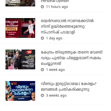
Personal Opinion
11 hours ago
ഒയര്‍സബാൽ നാണക്കേടിൽ
നിന്ന് ഉയിർത്തെഴുന്നേറ്റ
സ്പാനിഷ് പടയാളി
1 day ago
കേന്ദ്രം തിരുത്തുക തന്നെ വേണ്ടി
വരും പുതിയ പിള്ളേരാണ് സമരം
ചെയ്യുന്നത്
1 week ago
വീണ്ടും ഇരുട്ടിലായോ കേരളം?
ജനങ്ങൾ പ്രതികരിക്കുന്നു
3 weeks ago