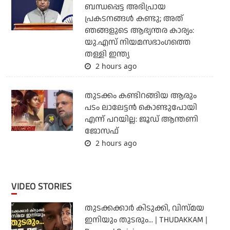
ബന്ധപ്പെട്ട അഭിപ്രായ
പ്രകടനങ്ങള്‍ കണ്ടു; അത്
ഞങ്ങളുടെ ആഭ്യന്തര കാര്യം:
യു.എസ് നിയമസഭാംഗത്തെ
തള്ളി ഇന്ത്യ
2 hours ago
തുടക്കം കണ്ടിറങ്ങിയ ആരും
പടം ലാലേട്ടൻ കൊണ്ടുപോയി
എന്ന് പറയില്ല: ജൂഡ് ആന്തണി
ജോസഫ്
2 hours ago
VIDEO STORIES
തുടക്കക്കാര്‍ കിടുക്കി, വിസ്മയ
ഇനിയും തുടരും... | THUDAKKAM |