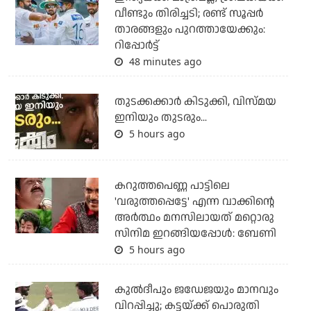
വീണ്ടും തിരിച്ചടി; രണ്ട് സൂപ്പര്‍
താരങ്ങളും പുറത്തായേക്കും:
റിപ്പോര്‍ട്ട്
48 minutes ago
തുടക്കക്കാര്‍ കിടുക്കി, വിസ്മയ
ഇനിയും തുടരും...
5 hours ago
കറുത്തപെണ്ണ പാട്ടിലെ
'വരുത്തപ്പെട്ടേ' എന്ന വാക്കിന്റെ
അർത്ഥം മനസിലായത് മറ്റൊരു
സിനിമ ഇറങ്ങിയപ്പോൾ: ബേണി
5 hours ago
കുല്‍ദീപും ജഡേജയും മാനവും
വിറപ്പിച്ചു; കട്ടയ്ക്ക് പൊരുതി