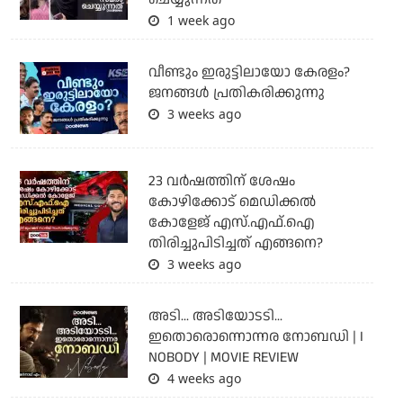
1 week ago
വീണ്ടും ഇരുട്ടിലായോ കേരളം?
ജനങ്ങൾ പ്രതികരിക്കുന്നു
3 weeks ago
23 വർഷത്തിന് ശേഷം
കോഴിക്കോട് മെഡിക്കൽ
കോളേജ് എസ്.എഫ്.ഐ
തിരിച്ചുപിടിച്ചത് എങ്ങനെ?
3 weeks ago
അടി... അടിയോടടി...
ഇതൊരൊന്നൊന്നര നോബഡി | I
NOBODY | MOVIE REVIEW
4 weeks ago