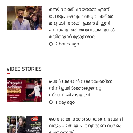
രണ്ട് വാക്ക് പറയാമോ എന്ന്
ചോദ്യം, കൃത്യം രണ്ടുവാക്കില്‍
മറുപടി നല്‍കി പ്രണവ്; ഇനി
ഹിമാലയത്തില്‍ നോക്കിയാല്‍
മതിയെന്ന് ട്രോളന്മാര്‍
2 hours ago
VIDEO STORIES
ഒയര്‍സബാൽ നാണക്കേടിൽ
നിന്ന് ഉയിർത്തെഴുന്നേറ്റ
സ്പാനിഷ് പടയാളി
1 day ago
കേന്ദ്രം തിരുത്തുക തന്നെ വേണ്ടി
വരും പുതിയ പിള്ളേരാണ് സമരം
ചെയ്യുന്നത്