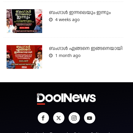
ബംഗാള്‍ ഇന്നലെയും ഇന്നും
4 weeks ago
ബം​ഗാൾ എങ്ങനെ ഇങ്ങനെയായി
1 month ago