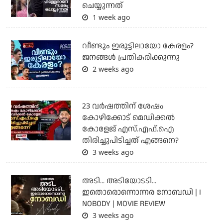
ചെയ്യുന്നത്
1 week ago
വീണ്ടും ഇരുട്ടിലായോ കേരളം?
ജനങ്ങൾ പ്രതികരിക്കുന്നു
2 weeks ago
23 വർഷത്തിന് ശേഷം
കോഴിക്കോട് മെഡിക്കൽ
കോളേജ് എസ്.എഫ്.ഐ
തിരിച്ചുപിടിച്ചത് എങ്ങനെ?
3 weeks ago
അടി... അടിയോടടി...
ഇതൊരൊന്നൊന്നര നോബഡി | I
NOBODY | MOVIE REVIEW
3 weeks ago