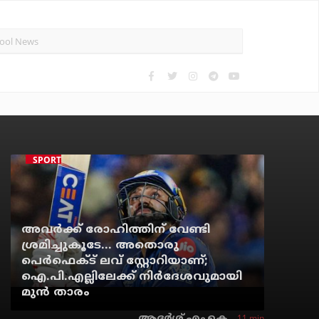
SPORTS NEWS
അവർക്ക് രോഹിത്തിന് വേണ്ടി
ശ്രമിച്ചുകൂടേ... അതൊരു
പെർഫെക്ട് ലവ് സ്റ്റോറിയാണ്;
ഐ.പി.എല്ലിലേക്ക് നിർദേശവുമായി
മുൻ താരം
11 min
ആദർശ് എം.കെ.