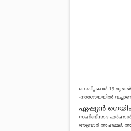
സെപ്റ്റംബര്‍ 19 മുതല
-നാഗോയയില്‍ വച്ചാണ് 
ഏഷ്യന്‍ ഗെയിം
സഹിബ്‌സാദ ഫര്‍ഹാന്‍ (ക
അബ്രാര്‍ അഹമ്മദ്, 