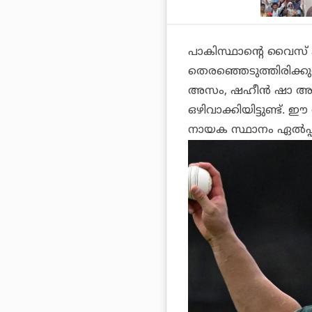
പാകിസ്ഥാന്റെ വൈസ് ക
തെരഞ്ഞെടുത്തിരിക്കുന
അസം, ഷഹീന്‍ ഷാ അഫ്
ഒഴിവാക്കിയിട്ടുണ്ട്.
നായക സ്ഥാനം ഏല്‍പ്പി