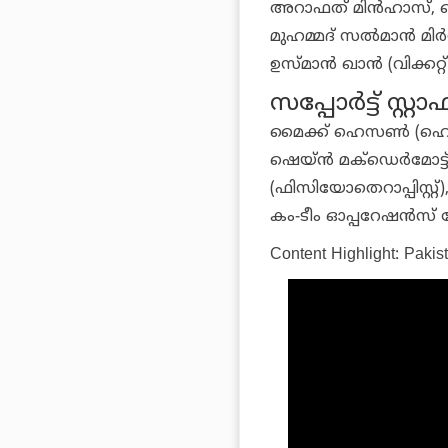
അറാഫത് മിന്‍ഹാസ്, 
മുഹമ്മദ് സല്‍മാന്‍ മ
ഉസ്മാന്‍ ഖാന്‍ (വിക്കറ്റ് 
സപ്പോര്‍ട്ട് സ്റ്റാഫ
മൈക്ക് ഹെസണ്‍ (ഹെഡ
ഷെയ്ന്‍ മക്‌ഡെര്‍മോട്ട
(ഫിസിയോതെറാപ്പിസ്റ്റ്), 
കം-ടീം ഓപ്പറേഷന്‍സ് ക
Content Highlight: Pak