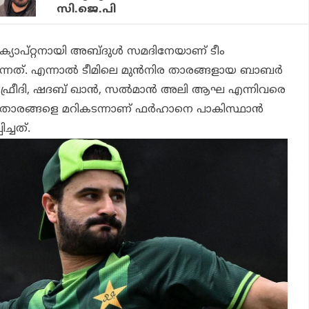
സി.ജെ.പി
്യാപ്റ്റനായി അബ്ദുള്‍ സമദിനേയാണ് ടീം
്നത്. എന്നാല്‍ ടീമിലെ മുന്‍നിര താരങ്ങളായ ബാബര്‍
രീദി, ഷദബ് ഖാന്‍, സല്‍മാന്‍ അലി ആഘ എന്നിവരെ
 ഈ താരങ്ങളെ മറികടന്നാണ് ഫര്‍ഹാനെ പാകിസ്ഥാന്‍
ച്ചത്.