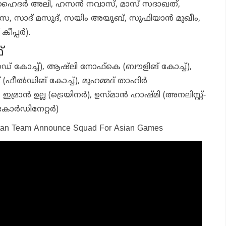
ഹൈദര്‍ അലി, ഹസന്‍ നവാസ്, മാസ് സദാഖത്,
ിര്‍സ, സാദ് മസൂദ്, സയിം അയൂബ്, സുഫിയാന്‍ മുഖീം,
കീപ്പര്‍).
്
് കോച്ച്), ആഷ്ലി നോഫ്‌കെ (ബൗളിങ് കോച്ച്),
് (ഫീല്‍ഡിങ് കോച്ച്), മുഹമ്മദ് താഹിര്‍
ഇമ്രാന്‍ ഉല്ല (ട്രെയിനര്‍), ഉസ്മാന്‍ ഹാഷ്മി (അനലിസ്റ്റ്-
ോര്‍ഡിനേറ്റര്‍)
istan Team Announce Squad For Asian Games