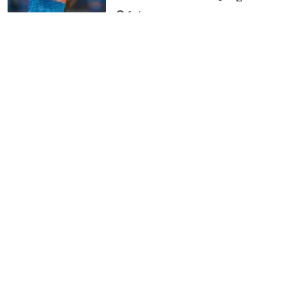
1 day ago
ക്രിസ്റ്റ്യാനോയുടെ കഴിവിനെ
അഭിനന്ദിക്കണം, ഫൈനലില്‍
മെസിക്ക് ഒന്നും ചെയ്യാന്‍
സാധിച്ചില്ല; അഭിപ്രായവുമായി
റിക്കാര്‍ഡോ കോസ്റ്റ
2 days ago
സുദര്‍ശന് പകരം രണ്ട് ചോയിസ്;
ലങ്കയ്‌ക്കെതിരായ ടെസ്റ്റില്‍ ആര്?
2 days ago
ഇന്ത്യയുടെ മികച്ച
കണ്ടെത്തലുകളില്‍ ഒരാളാണ്
അവന്‍; സൂപ്പര്‍ താരത്തെക്കുറിച്ച്