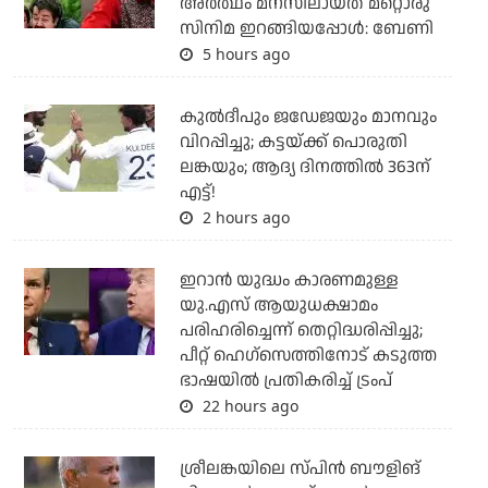
അർത്ഥം മനസിലായത് മറ്റൊരു
സിനിമ ഇറങ്ങിയപ്പോൾ: ബേണി
5 hours ago
കുല്‍ദീപും ജഡേജയും മാനവും
വിറപ്പിച്ചു; കട്ടയ്ക്ക് പൊരുതി
ലങ്കയും; ആദ്യ ദിനത്തില്‍ 363ന്
എട്ട്!
2 hours ago
ഇറാന്‍ യുദ്ധം കാരണമുള്ള
യു.എസ് ആയുധക്ഷാമം
പരിഹരിച്ചെന്ന് തെറ്റിദ്ധരിപ്പിച്ചു;
പീറ്റ് ഹെഗ്‌സെത്തിനോട് കടുത്ത
ഭാഷയില്‍ പ്രതികരിച്ച് ട്രംപ്
22 hours ago
ശ്രീലങ്കയിലെ സ്പിന്‍ ബൗളിങ്