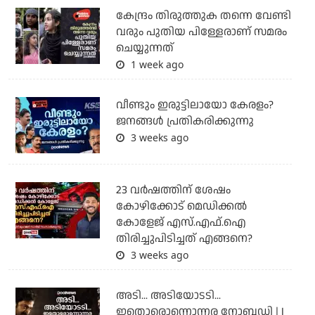
കേന്ദ്രം തിരുത്തുക തന്നെ വേണ്ടി
വരും പുതിയ പിള്ളേരാണ് സമരം
ചെയ്യുന്നത്
1 week ago
വീണ്ടും ഇരുട്ടിലായോ കേരളം?
ജനങ്ങൾ പ്രതികരിക്കുന്നു
3 weeks ago
23 വർഷത്തിന് ശേഷം
കോഴിക്കോട് മെഡിക്കൽ
കോളേജ് എസ്.എഫ്.ഐ
തിരിച്ചുപിടിച്ചത് എങ്ങനെ?
3 weeks ago
അടി... അടിയോടടി...
ഇതൊരൊന്നൊന്നര നോബഡി | I