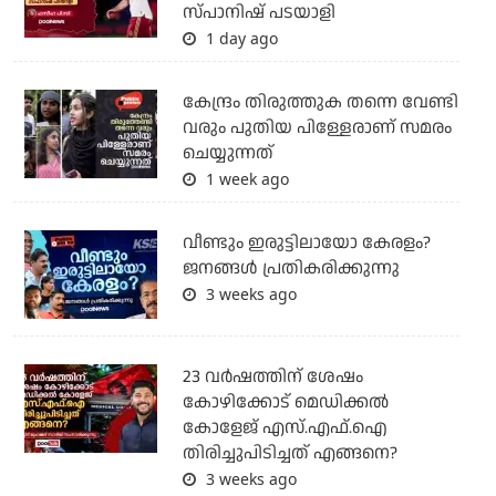
സ്പാനിഷ് പടയാളി
1 day ago
കേന്ദ്രം തിരുത്തുക തന്നെ വേണ്ടി
വരും പുതിയ പിള്ളേരാണ് സമരം
ചെയ്യുന്നത്
1 week ago
വീണ്ടും ഇരുട്ടിലായോ കേരളം?
ജനങ്ങൾ പ്രതികരിക്കുന്നു
3 weeks ago
23 വർഷത്തിന് ശേഷം
കോഴിക്കോട് മെഡിക്കൽ
കോളേജ് എസ്.എഫ്.ഐ
തിരിച്ചുപിടിച്ചത് എങ്ങനെ?
3 weeks ago