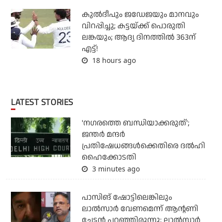
കുല്‍ദീപും ജഡേജയും മാനവും
വിറപ്പിച്ചു; കട്ടയ്ക്ക് പൊരുതി
ലങ്കയും; ആദ്യ ദിനത്തില്‍ 363ന്
എട്ട്!
18 hours ago
LATEST STORIES
'നഗരത്തെ ബന്ധിയാക്കരുത്';
ജന്തര്‍ മന്ദര്‍
പ്രതിഷേധങ്ങള്‍ക്കെതിരെ ദല്‍ഹി
ഹൈക്കോടതി
3 minutes ago
പാസിങ് ഷോട്ടിലെങ്കിലും
ലാല്‍സാര്‍ വേണമെന്ന് ആന്റണി
ചേട്ടന്‍ പറഞ്ഞിരുന്നു; ലാല്‍സാര്‍