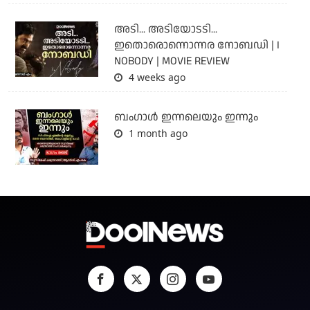
അടി... അടിയോടടി...
ഇതൊരൊന്നൊന്നര നോബഡി | I
NOBODY | MOVIE REVIEW
4 weeks ago
ബംഗാള്‍ ഇന്നലെയും ഇന്നും
1 month ago