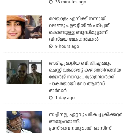
33 minutes ago
മലയാളം എനിക്ക് നന്നായി
വഴങ്ങും, ഊട്ടിയില്‍ പഠിച്ചത്
കൊണ്ടുള്ള ബുദ്ധിമുട്ടാണ്:
വിസ്മയ മോഹന്‍ലാല്‍
9 hours ago
അടിച്ചുമാറ്റിയ ബി.ജി.എമ്മും
ചെസ്റ്റ് വര്‍ക്കൗട്ട് കഴിഞ്ഞിറങ്ങിയ
ജോര്‍ജ് സാറും... ട്രോളന്മാര്‍ക്ക്
ചാകരയായി ലോ ആന്‍ഡ്
ഓര്‍ഡര്‍
1 day ago
സച്ചിനല്ല, ഏറ്റവും മികച്ച ക്രിക്കറ്റര്‍
അദ്ദേഹമാണ്:
പ്രസ്താവനയുമായി ഓസീസ്