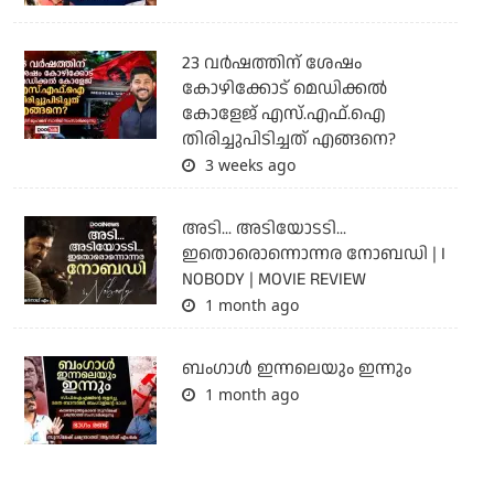
23 വർഷത്തിന് ശേഷം
കോഴിക്കോട് മെഡിക്കൽ
കോളേജ് എസ്.എഫ്.ഐ
തിരിച്ചുപിടിച്ചത് എങ്ങനെ?
3 weeks ago
അടി... അടിയോടടി...
ഇതൊരൊന്നൊന്നര നോബഡി | I
NOBODY | MOVIE REVIEW
1 month ago
ബംഗാള്‍ ഇന്നലെയും ഇന്നും
1 month ago