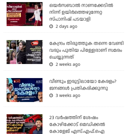
ഒയര്‍സബാൽ നാണക്കേടിൽ
നിന്ന് ഉയിർത്തെഴുന്നേറ്റ
സ്പാനിഷ് പടയാളി
2 days ago
കേന്ദ്രം തിരുത്തുക തന്നെ വേണ്ടി
വരും പുതിയ പിള്ളേരാണ് സമരം
ചെയ്യുന്നത്
2 weeks ago
വീണ്ടും ഇരുട്ടിലായോ കേരളം?
ജനങ്ങൾ പ്രതികരിക്കുന്നു
3 weeks ago
23 വർഷത്തിന് ശേഷം
കോഴിക്കോട് മെഡിക്കൽ
കോളേജ് എസ്.എഫ്.ഐ