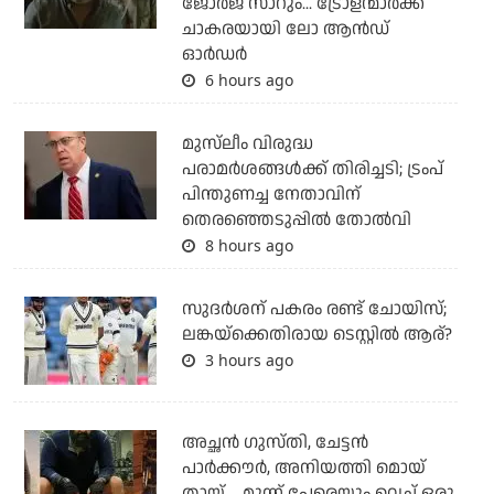
ജോര്‍ജ് സാറും... ട്രോളന്മാര്‍ക്ക്
ചാകരയായി ലോ ആന്‍ഡ്
ഓര്‍ഡര്‍
6 hours ago
മുസ്‌ലീം വിരുദ്ധ
പരാമര്‍ശങ്ങള്‍ക്ക് തിരിച്ചടി; ട്രംപ്
പിന്തുണച്ച നേതാവിന്
തെരഞ്ഞെടുപ്പില്‍ തോല്‍വി
8 hours ago
സുദര്‍ശന് പകരം രണ്ട് ചോയിസ്;
ലങ്കയ്‌ക്കെതിരായ ടെസ്റ്റില്‍ ആര്?
3 hours ago
അച്ഛന്‍ ഗുസ്തി, ചേട്ടന്‍
പാര്‍ക്കൗര്‍, അനിയത്തി മൊയ്
തായ്.... മൂന്ന് പേരെയും വെച്ച് ഒരു