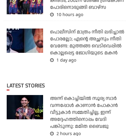
കിരീടം; 2002ന് ശേഷം ത്രികോണ
പോരിനൊരുങ്ങി ബാഴ്‌സ
10 hours ago
പൊലീസിന് മാത്രം നീതി ലഭിച്ചാല്‍
പോരല്ലോ; എന്റെ അച്ഛനും നീതി
വേണ്ടേ: മുത്തങ്ങ വെടിവെപ്പില്‍
കൊല്ലപ്പെട്ട ജോഗിയുടെ മകന്‍
1 day ago
LATEST STORIES
അന്ന് കൊച്ചിയില്‍ സൂര്യ സാര്‍
വന്നപ്പോള്‍ കാണാന്‍ പോകാന്‍
വീട്ടുകാര്‍ സമ്മതിച്ചില്ല, ഇന്ന്
അദ്ദേഹത്തിനൊപ്പം വേദി
പങ്കിടുന്നു: മമിത ബൈജു
2 hours ago