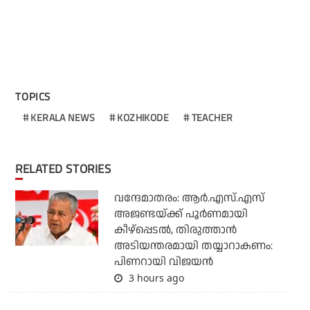
TOPICS
KERALA NEWS
KOZHIKODE
TEACHER
RELATED STORIES
വന്ദേമാതരം: ആര്‍.എസ്.എസ്
അജണ്ടയ്ക്ക് പൂര്‍ണമായി
കീഴ്‌പ്പെടല്‍, തിരുത്താന്‍
അടിയന്തരമായി തയ്യാറാകണം:
പിണറായി വിജയന്‍
3 hours ago