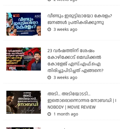
വീണ്ടും ഇരുട്ടിലായോ കേരളം?
ജനങ്ങൾ പ്രതികരിക്കുന്നു
3 weeks ago
23 വർഷത്തിന് ശേഷം
കോഴിക്കോട് മെഡിക്കൽ
കോളേജ് എസ്.എഫ്.ഐ
തിരിച്ചുപിടിച്ചത് എങ്ങനെ?
3 weeks ago
അടി... അടിയോടടി...
ഇതൊരൊന്നൊന്നര നോബഡി | I
NOBODY | MOVIE REVIEW
1 month ago