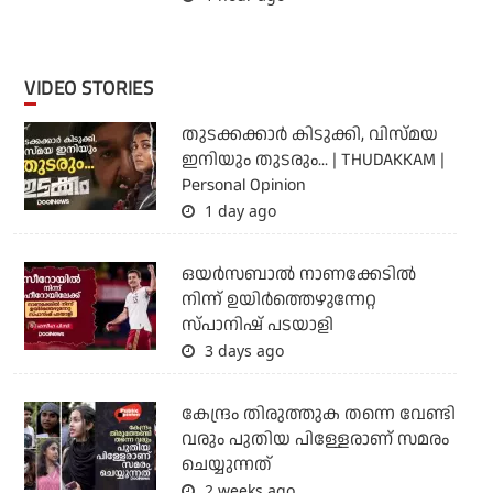
VIDEO STORIES
തുടക്കക്കാര്‍ കിടുക്കി, വിസ്മയ
ഇനിയും തുടരും... | THUDAKKAM |
Personal Opinion
1 day ago
ഒയര്‍സബാൽ നാണക്കേടിൽ
നിന്ന് ഉയിർത്തെഴുന്നേറ്റ
സ്പാനിഷ് പടയാളി
3 days ago
കേന്ദ്രം തിരുത്തുക തന്നെ വേണ്ടി
വരും പുതിയ പിള്ളേരാണ് സമരം
ചെയ്യുന്നത്
2 weeks ago