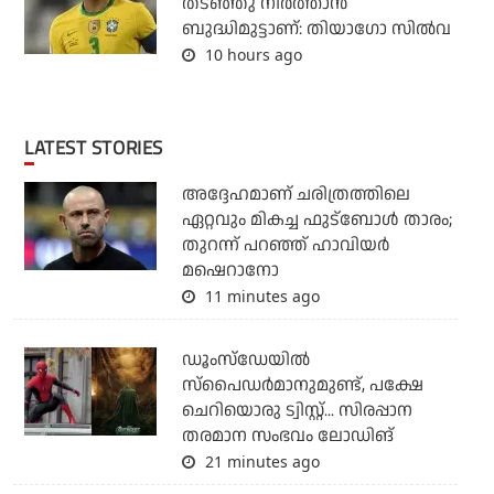
തടഞ്ഞു നിര്‍ത്താന്‍
ബുദ്ധിമുട്ടാണ്: തിയാഗോ സില്‍വ
10 hours ago
LATEST STORIES
അദ്ദേഹമാണ് ചരിത്രത്തിലെ
ഏറ്റവും മികച്ച ഫുട്‌ബോള്‍ താരം;
തുറന്ന് പറഞ്ഞ് ഹാവിയര്‍
മഷെറാനോ
11 minutes ago
ഡൂംസ്‌ഡേയില്‍
സ്‌പൈഡര്‍മാനുമുണ്ട്, പക്ഷേ
ചെറിയൊരു ട്വിസ്റ്റ്... സിരപ്പാന
തരമാന സംഭവം ലോഡിങ്
21 minutes ago