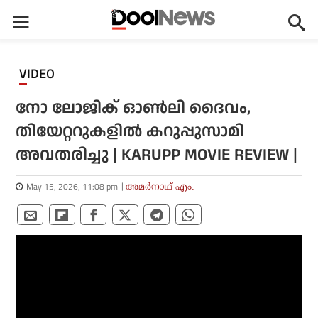
VIDEO
നോ ലോജിക് ഓണ്‍ലി ദൈവം,
തിയേറ്ററുകളില്‍ കറുപ്പുസാമി
അവതരിച്ചു | KARUPP MOVIE REVIEW |
May 15, 2026, 11:08 pm
അമര്‍നാഥ് എം.