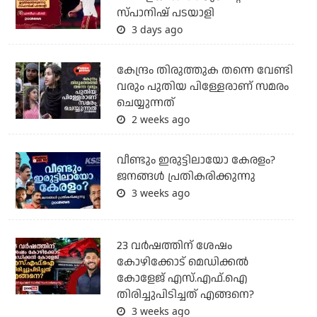
സ്പാനിഷ് പടയാളി
3 days ago
കേന്ദ്രം തിരുത്തുക തന്നെ വേണ്ടി
വരും പുതിയ പിള്ളേരാണ് സമരം
ചെയ്യുന്നത്
2 weeks ago
വീണ്ടും ഇരുട്ടിലായോ കേരളം?
ജനങ്ങൾ പ്രതികരിക്കുന്നു
3 weeks ago
23 വർഷത്തിന് ശേഷം
കോഴിക്കോട് മെഡിക്കൽ
കോളേജ് എസ്.എഫ്.ഐ
തിരിച്ചുപിടിച്ചത് എങ്ങനെ?
3 weeks ago