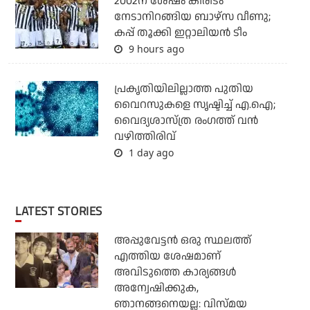
2002ന് ശേഷം കിരീടം
നേടാനിറങ്ങിയ ബാഴ്സ വീണു;
കപ്പ് തൂക്കി ഇറ്റാലിയൻ ടീം
9 hours ago
പ്രകൃതിയിലില്ലാത്ത പുതിയ
വൈറസുകളെ സൃഷ്ടിച്ച് എ.ഐ;
വൈദ്യശാസ്ത്ര രംഗത്ത് വന്‍
വഴിത്തിരിവ്
1 day ago
LATEST STORIES
അപ്പുവേട്ടന്‍ ഒരു സ്ഥലത്ത്
എത്തിയ ശേഷമാണ്
അവിടുത്തെ കാര്യങ്ങള്‍
അന്വേഷിക്കുക,
ഞാനങ്ങനെയല്ല: വിസ്മയ