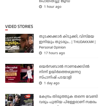
പൊലിപ്പിച്ചു: ജൂഡ്
1 hour ago
VIDEO STORIES
തുടക്കക്കാര്‍ കിടുക്കി, വിസ്മയ
ഇനിയും തുടരും... | THUDAKKAM |
Personal Opinion
17 hours ago
ഒയര്‍സബാൽ നാണക്കേടിൽ
നിന്ന് ഉയിർത്തെഴുന്നേറ്റ
സ്പാനിഷ് പടയാളി
1 day ago
കേന്ദ്രം തിരുത്തുക തന്നെ വേണ്ടി
വരും പുതിയ പിള്ളേരാണ് സമരം