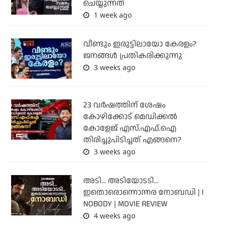
ചെയ്യുന്നത്
1 week ago
വീണ്ടും ഇരുട്ടിലായോ കേരളം?
ജനങ്ങൾ പ്രതികരിക്കുന്നു
3 weeks ago
23 വർഷത്തിന് ശേഷം
കോഴിക്കോട് മെഡിക്കൽ
കോളേജ് എസ്.എഫ്.ഐ
തിരിച്ചുപിടിച്ചത് എങ്ങനെ?
3 weeks ago
അടി... അടിയോടടി...
ഇതൊരൊന്നൊന്നര നോബഡി | I
NOBODY | MOVIE REVIEW
4 weeks ago