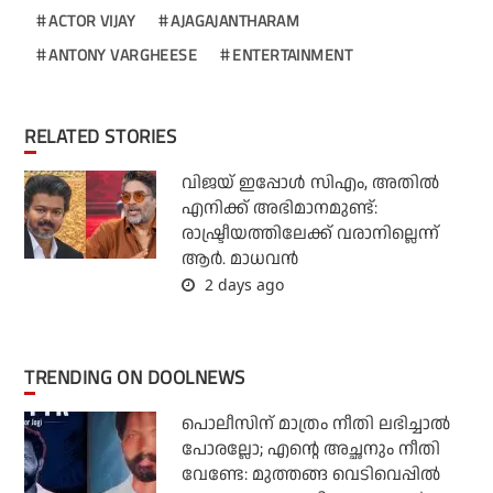
ACTOR VIJAY
AJAGAJANTHARAM
ANTONY VARGHEESE
ENTERTAINMENT
RELATED STORIES
വിജയ് ഇപ്പോൾ സിഎം, അതിൽ
എനിക്ക് അഭിമാനമുണ്ട്:
രാഷ്ട്രീയത്തിലേക്ക് വരാനില്ലെന്ന്
ആർ. മാധവൻ
2 days ago
TRENDING ON DOOLNEWS
പൊലീസിന് മാത്രം നീതി ലഭിച്ചാല്‍
പോരല്ലോ; എന്റെ അച്ഛനും നീതി
വേണ്ടേ: മുത്തങ്ങ വെടിവെപ്പില്‍