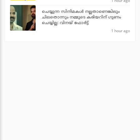
1 hour ago
ചെയ്യുന്ന സിനിമകൾ നല്ലതാണെങ്കിലും
ചിലതൊന്നും നമ്മുടെ കരിയറിന് ഗുണം
ചെയ്യില്ല: വിനയ് ഫോർട്ട്
1 hour ago