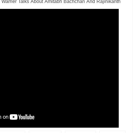
u Warrier Talks About Amitabh Bachchan And Rajinikanth