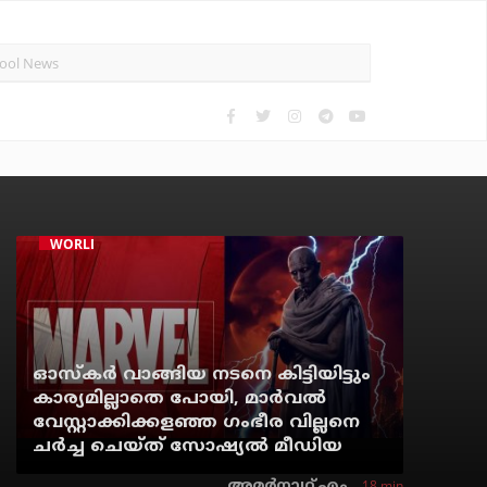
WORLD CINEMA
ഓസ്‌കര്‍ വാങ്ങിയ നടനെ കിട്ടിയിട്ടും
കാര്യമില്ലാതെ പോയി, മാര്‍വല്‍
വേസ്റ്റാക്കിക്കളഞ്ഞ ഗംഭീര വില്ലനെ
ചര്‍ച്ച ചെയ്ത് സോഷ്യല്‍ മീഡിയ
18 min
അമര്‍നാഥ് എം.