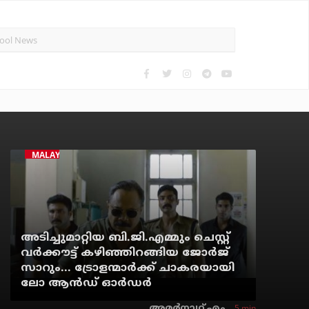
MALAYALAM CINEMA
അടിച്ചുമാറ്റിയ ബി.ജി.എമ്മും ചെസ്റ്റ്
വര്‍ക്കൗട്ട് കഴിഞ്ഞിറങ്ങിയ ജോര്‍ജ്
സാറും... ട്രോളന്മാര്‍ക്ക് ചാകരയായി
ലോ ആന്‍ഡ് ഓര്‍ഡര്‍
5 min
അമര്‍നാഥ് എം.