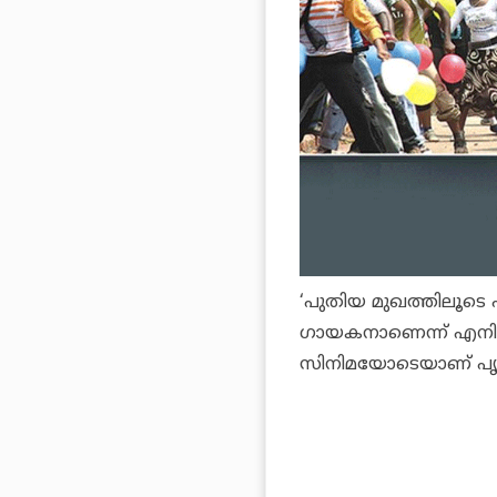
‘പുതിയ മുഖത്തിലൂടെ 
ഗായകനാണെന്ന് എനിക
സിനിമയോടെയാണ് പൃഥിര