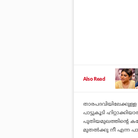
Also Read
താരപദവിയിലേക്കുള്
പാട്ടുകൂടി ഹിറ്റാക്കിയ
പുതിയമുഖത്തിൻ്റെ കമ
മുതൽക്കു നീ എന്ന പാട