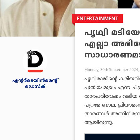
ENTERTAINMENT
പൃഥ്വി മടി
എല്ലാ അഭിന
സാധാരണമായ
Monday, 30th September 2024,
പൃഥ്വിരാജിന്റെ കരിയറ
എന്റര്‍ടെയിന്‍മെന്റ്
ഡെസ്‌ക്
പുതിയ മുഖം എന്ന ചിത
താരപരിവേഷം വലിയ രീത
പുറമേ ബാല, പ്രിയാമണ
താരങ്ങൾ അണിനിരന്ന ച
ആയിരുന്നു.