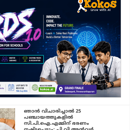
ഞാന്‍ വിചാരിച്ചാല്‍ 25
പഞ്ചായത്തുകളില്‍
സി.പി.ഐ.എമ്മിന് ഭരണം
നഷ്ടപ്പെടും: പി.വി.അന്‍വര്‍