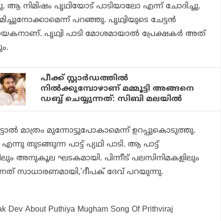
ടു. ആ നിമിഷം പൃഥിയോട് പാടിയാലോ എന്ന് ചോദിച്ചു.
്രമിച്ചുനോക്കാമെന്ന് പറഞ്ഞു. പൃഥ്വിയുടെ ചേട്ടൻ
ു ഗായകനാണ്. പൃഥ്വി പാടി മോശമായാൽ പ്രേക്ഷകർ അത്
ും.
പീക്ക് സ്റ്റാർഡത്തിൽ
നിൽക്കുമ്പോഴാണ് മമ്മൂട്ടി അങ്ങനെ
ഡബ്ബ് ചെയ്യുന്നത്: സിബി മലയിൽ
ടാൽ മാത്രം മുന്നോട്ടുപോകാമെന്ന് ഉറപ്പുകൊടുത്തു.
ു തുടങ്ങുന്ന പാട്ട് പ്യഥി പാടി. ആ പാട്ട്
ലും അനുകൂല ഘടകമായി. പിന്നീട് പലസിനിമകളിലും
നത് സാധാരണമായി,’ദീപക് ദേവ് പറയുന്നു.
ak Dev About Puthiya Mugham Song Of Prithviraj