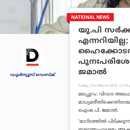
NATIONAL NEWS
യു.പി സര്‍ക
എന്നറിയില
ഹൈക്കോടത
പുനഃപരിശോ
ജമാല്‍
ഡൂള്‍ന്യൂസ് ഡെസ്‌ക്
Friday, 21st March 2025, 12:16
മലപ്പുറം: വിവാദ അലഹ
മാധ്യമരീതിക്കെതിരാ
ഐഷ പി. ജമാല്‍.
‘മാറിടത്തില്‍ പിടിക
ബലാത്സംഗശ്രമം ആക