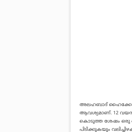
അലഹബാദ് ഹൈക്കോടതി 
ആവശ്യമാണ്. 12 വയസില്‍
കൊടുത്ത ശേഷം ഒരു ഒഴ
പിടിക്കുകയും വലിച്ച