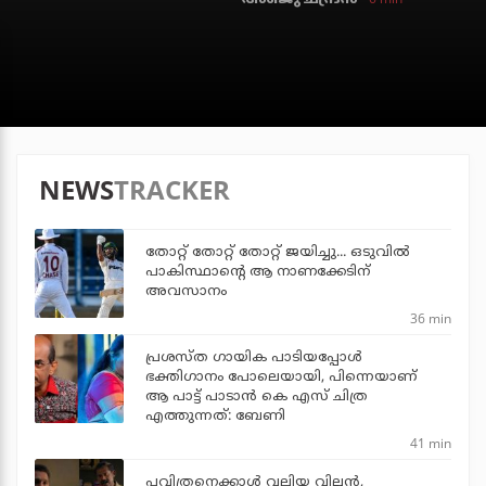
NEWS
TRACKER
തോറ്റ് തോറ്റ് തോറ്റ് ജയിച്ചു... ഒടുവില്‍
പാകിസ്ഥാന്റെ ആ നാണക്കേടിന്
അവസാനം
36 min
പ്രശസ്ത ഗായിക പാടിയപ്പോൾ
ഭക്തിഗാനം പോലെയായി, പിന്നെയാണ്
ആ പാട്ട് പാടാൻ കെ എസ് ചിത്ര
എത്തുന്നത്: ബേണി
41 min
പവിത്രനെക്കാള്‍ വലിയ വില്ലന്‍,