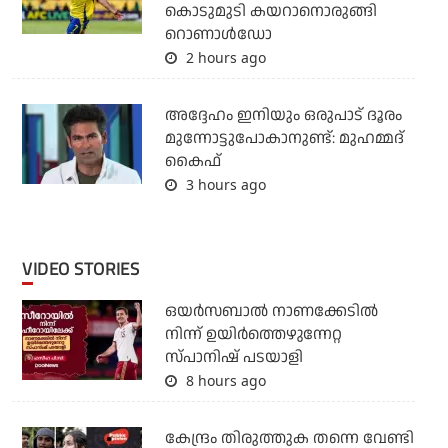
കൊടുമുടി കയറാനൊരുങ്ങി
റൊണാള്‍ഡോ
2 hours ago
അദ്ദേഹം ഇനിയും ഒരുപാട് ദൂരം
മുന്നോട്ടുപോകാനുണ്ട്: മുഹമ്മദ്
കൈഫ്
3 hours ago
VIDEO STORIES
ഒയര്‍സബാൽ നാണക്കേടിൽ
നിന്ന് ഉയിർത്തെഴുന്നേറ്റ
സ്പാനിഷ് പടയാളി
8 hours ago
കേന്ദ്രം തിരുത്തുക തന്നെ വേണ്ടി