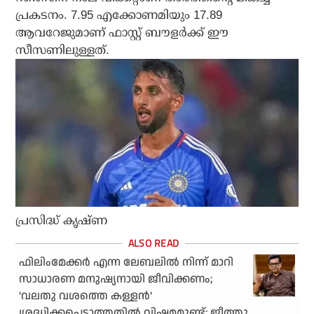
പ്രകടനം. 7.95 എക്കോണമിയും 17.89
ആവറേജുമാണ് ഫാസ്റ്റ് ബൗളര്‍ക്ക് ഈ
സീസണിലുള്ളത്.
പ്രസിദ്ധ് കൃഷ്ണ
ഫിലിംമേക്കർ എന്ന ലേബലിൽ നിന്ന് മാറി
സാധാരണ മനുഷ്യനായി ജീവിക്കണം;
‘വലതു വശത്തെ കള്ളൻ’
ശ്രദ്ധിക്കപെടാത്തതിൽ വിഷമമുണ്ട്: ജീത്തു