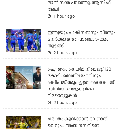
ലാല്‍ സാര്‍ പറഞ്ഞു: ആസിഫ്
അലി
1 hour ago
ഇന്ത്യയും പാകിസ്ഥാനും വീണ്ടും
നേര്‍ക്കുനേര്‍; പടയൊരുക്കം
തുടങ്ങി
2 hours ago
ഐ ആം ഗെയിമിന് ബജറ്റ് 120
കോടി, ബെത്‌ലഹേമിനും
ഖലീഫയ്ക്കും ഇത്ര; വൈറലായി
സിനിമാ പേജുകളിലെ
റിപ്പോര്‍ട്ടുകള്‍
2 hours ago
ചരിത്രം കുറിക്കാന്‍ വേണ്ടത്
വെറും... അല്‍ നസറിന്റെ