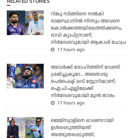
RELATED STORIES
റിങ്കു സിങ്ങിനെ നൽകി
രാജസ്ഥാനിൽ നിന്നും അവനെ
കൊൽ‌ക്കത്തയിലെത്തിക്കണം,
ഭാവി ക്യാപ്റ്റനാണ്;
നിർദേശവുമായി ആകാശ് ചോപ്ര
17 hours ago
അവർക്ക് രോഹിത്തിന് വേണ്ടി
ശ്രമിച്ചുകൂടേ... അതൊരു
പെർഫെക്ട് ലവ് സ്റ്റോറിയാണ്;
ഐ.പി.എല്ലിലേക്ക്
നിർദേശവുമായി മുൻ താരം
17 hours ago
ജെയ്‌സ്വാളിനെ ഓപ്പണറായി
ഉള്‍പ്പെടുത്തിയത്
അത്ഭുതപ്പെടുത്തി;