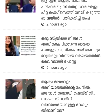
യു.എസ് ആയുധക്ഷാമം
പരിഹരിച്ചെന്ന് തെറ്റിധാരിപ്പിച്ചു;
പീറ്റ് ഹെഗ്‌സെത്തിനോട് കടുത്ത
ഭാഷയില്‍ പ്രതികരിച്ച് ട്രംപ്
2 hours ago
ഒരു സ്ത്രീയെ നിങ്ങള്‍
അധിക്ഷേപിക്കുന്ന ഓരോ
കമന്റും ബാധിക്കുന്നത് അവളെ
മാത്രമല്ല; വിസ്മയ വിഷയത്തില്‍
വൈറലായി പോസ്റ്റ്
5 hours ago
ആദ്യം മലയാളം
അറിയാത്തതിന്റെ പേരില്‍,
ഇപ്പോള്‍ ബോഡി ഷെയ്മിങ്...
സംഘപരിവാറിന്
വിസ്മയയോടുള്ള ദേഷ്യം
തീരുന്നില്ലേ?