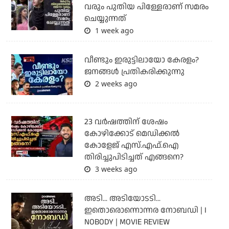
വരും പുതിയ പിള്ളേരാണ് സമരം
ചെയ്യുന്നത്
1 week ago
വീണ്ടും ഇരുട്ടിലായോ കേരളം?
ജനങ്ങൾ പ്രതികരിക്കുന്നു
2 weeks ago
23 വർഷത്തിന് ശേഷം
കോഴിക്കോട് മെഡിക്കൽ
കോളേജ് എസ്.എഫ്.ഐ
തിരിച്ചുപിടിച്ചത് എങ്ങനെ?
3 weeks ago
അടി... അടിയോടടി...
ഇതൊരൊന്നൊന്നര നോബഡി | I
NOBODY | MOVIE REVIEW