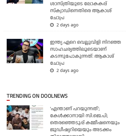
ശാസ്ത്രിയുടെ ലോകകപ്പ്
സ്‌ക്വാഡിനെതിരെ ആകാശ്
ചോപ്ര
2 days ago
ഇന്ത്യ ഏറെ വെല്ലുവിളി നിറഞ്ഞ
സാഹചര്യത്തിലൂടെയാണ്
കടന്നുപോകുന്നത്: ആകാശ്
ചോപ്ര
2 days ago
TRENDING ON DOOLNEWS
'എന്താണ് പറയുന്നത്';
കേള്‍ക്കാനായി സി.ജെ.പി;
തെരഞ്ഞെടുപ്പ് കമ്മീഷനെയും
ജുഡീഷ്യറിയെയും അടക്കം