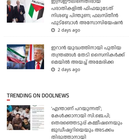
ഇസ്രഈലിനെതിരായ
പരാതികളില്‍ ഫിഫയുടേത്
നിശബ്ദ പിന്തുണ; ഫലസ്തീന്‍
ഫുട്‌ബോള്‍ അസോസിയേഷന്‍
2 days ago
ഇറാന്‍ യുദ്ധത്തിനായി പുതിയ
തന്ത്രങ്ങള്‍ തേടി സൈനികര്‍ക്ക്
മെയില്‍ അയച്ച് അമേരിക്ക
2 days ago
TRENDING ON DOOLNEWS
'എന്താണ് പറയുന്നത്';
കേള്‍ക്കാനായി സി.ജെ.പി;
തെരഞ്ഞെടുപ്പ് കമ്മീഷനെയും
ജുഡീഷ്യറിയെയും അടക്കം
തിരുത്താനായി