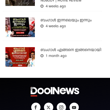
NOBODY | MOVIE REVIEW
4 weeks ago
ബംഗാള്‍ ഇന്നലെയും ഇന്നും
4 weeks ago
ബം​ഗാൾ എങ്ങനെ ഇങ്ങനെയായി
1 month ago