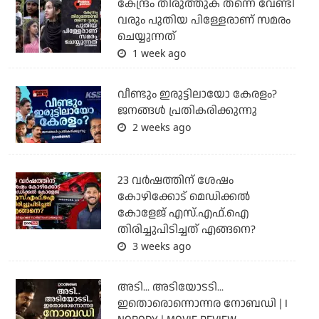
കേന്ദ്രം തിരുത്തുക തന്നെ വേണ്ടി
വരും പുതിയ പിള്ളേരാണ് സമരം
ചെയ്യുന്നത്
1 week ago
വീണ്ടും ഇരുട്ടിലായോ കേരളം?
ജനങ്ങൾ പ്രതികരിക്കുന്നു
2 weeks ago
23 വർഷത്തിന് ശേഷം
കോഴിക്കോട് മെഡിക്കൽ
കോളേജ് എസ്.എഫ്.ഐ
തിരിച്ചുപിടിച്ചത് എങ്ങനെ?
3 weeks ago
അടി... അടിയോടടി...
ഇതൊരൊന്നൊന്നര നോബഡി | I