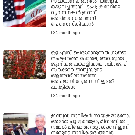
സമാധാന കരാറില്‍ ഡിജിറ്റലി
ഒപ്പുവച്ചതായി ട്രംപ്; കരാറിലെ
വ്യവസ്ഥകള്‍ ഇറാന്
അഭിമാനകരമെന്ന്
പെസെസ്‌കിയാന്‍
1 month ago
യു.എസ് പെരുമാറുന്നത് ഗുണ്ടാ
സംഘത്തെ പോലെ, അവരുടെ
ജൂനിയര്‍ പങ്കാളിയായ ബി.ജെ.പി
സര്‍ക്കാര്‍ ഇന്ത്യയുടെ
ആത്മാഭിമാനത്തെ
അപമാനിക്കുന്നെന്ന് ഇടത്
പാര്‍ട്ടികള്‍
1 month ago
ഇന്ത്യന്‍ നാവികര്‍ നായകളാണോ,
അതോ പുഴുക്കളോ; മിനാബില്‍
നമ്മള്‍ മിണ്ടാത്തതുകൊണ്ട് ഇന്ന്
നമ്മുടെ നാവികരെ അവര്‍