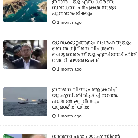
ഇറാന്‍ - യു.എസ് ധാരണ;
സമാധാന ചര്‍ച്ചകള്‍ നാളെ
പുനരാരംഭിക്കും
1 month ago
യുദ്ധക്കുറ്റങ്ങളും വംശഹത്യയും:
ബെന്‍ ഗ്വിറിനെ വിചാരണ
ചെയ്യണമെന്ന് യു.എസിനോട് ഹിന്ദ്
റജബ് ഫൗണ്ടേഷന്‍
1 month ago
ഇറാനെ വീണ്ടും ആക്രമിച്ച്
യു.എസ്; തിരിച്ചടിച്ച് ഇറാന്‍:
പശ്ചിമേഷ്യ വീണ്ടും
യുദ്ധഭീതിയില്‍
1 month ago
ധാരണാ പത്രം യു.എസിന്റെ