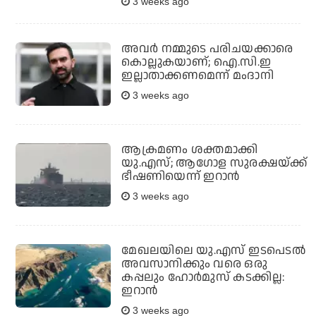
3 weeks ago
അവര്‍ നമ്മുടെ പരിചയക്കാരെ
കൊല്ലുകയാണ്; ഐ.സി.ഇ
ഇല്ലാതാക്കണമെന്ന് മംദാനി
3 weeks ago
ആക്രമണം ശക്തമാക്കി
യു.എസ്; ആഗോള സുരക്ഷയ്ക്ക്
ഭീഷണിയെന്ന് ഇറാന്‍
3 weeks ago
മേഖലയിലെ യു.എസ് ഇടപെടല്‍
അവസാനിക്കും വരെ ഒരു
കപ്പലും ഹോര്‍മുസ് കടക്കില്ല:
ഇറാന്‍
3 weeks ago