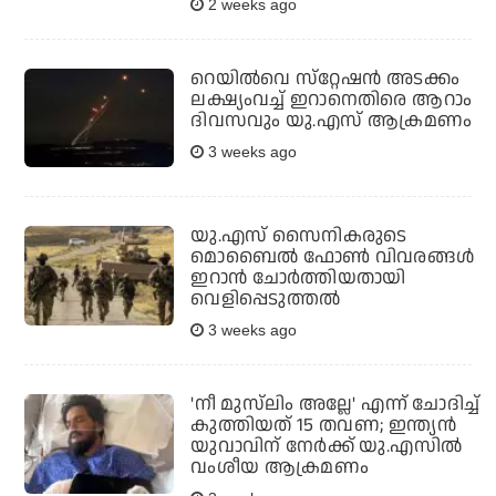
2 weeks ago
റെയില്‍വെ സ്‌റ്റേഷന്‍ അടക്കം
ലക്ഷ്യംവച്ച് ഇറാനെതിരെ ആറാം
ദിവസവും യു.എസ് ആക്രമണം
3 weeks ago
യു.എസ് സൈനികരുടെ
മൊബൈല്‍ ഫോണ്‍ വിവരങ്ങള്‍
ഇറാന്‍ ചോര്‍ത്തിയതായി
വെളിപ്പെടുത്തല്‍
3 weeks ago
'നീ മുസ്‌ലിം അല്ലേ' എന്ന് ചോദിച്ച്
കുത്തിയത് 15 തവണ; ഇന്ത്യന്‍
യുവാവിന് നേര്‍ക്ക് യു.എസില്‍
വംശീയ ആക്രമണം