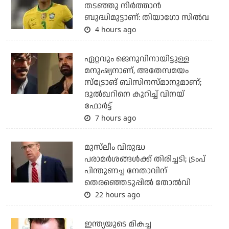
തടഞ്ഞു നിര്‍ത്താന്‍
ബുദ്ധിമുട്ടാണ്: തിയാഗോ സില്‍വ
4 hours ago
ഏറ്റവും ജെനുവിനായിട്ടുള്ള
മനുഷ്യനാണ്, അതേസമയം
സ്‌ട്രോങ് ബിസിനസ്മാനുമാണ്;
ദുല്‍ഖറിനെ കുറിച്ച് വിനയ്
ഫോര്‍ട്ട്
7 hours ago
മുസ്‌ലീം വിരുദ്ധ
പരാമര്‍ശങ്ങള്‍ക്ക് തിരിച്ചടി; ട്രംപ്
പിന്തുണച്ച നേതാവിന്
തെരഞ്ഞെടുപ്പില്‍ തോല്‍വി
22 hours ago
ഇന്ത്യയുടെ മികച്ച