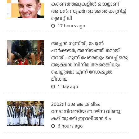
കണ്ടെത്തലുകളില്‍ ഒരാളാണ്
അവന്‍; സൂപ്പര്‍ താരത്തെക്കുറിച്ച്
ബ്രെറ്റ് ലീ
17 hours ago
അച്ഛന്‍ ഗുസ്തി, ചേട്ടന്‍
പാര്‍ക്കൗര്‍, അനിയത്തി മൊയ്
തായ്.... മൂന്ന് പേരെയും വെച്ച് ഒരു
ആക്ഷന്‍ സിനിമ ആരെങ്കിലും
ചെയ്യുമോ എന്ന് സോഷ്യല്‍
മീഡിയ
1 day ago
2002ന് ശേഷം കിരീടം
നേടാനിറങ്ങിയ ബാഴ്സ വീണു;
കപ്പ് തൂക്കി ഇറ്റാലിയൻ ടീം
6 hours ago