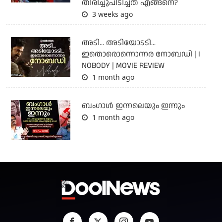
തിരിച്ചുപിടിച്ചത് എങ്ങനെ?
3 weeks ago
അടി... അടിയോടടി...
ഇതൊരൊന്നൊന്നര നോബഡി | I
NOBODY | MOVIE REVIEW
1 month ago
ബംഗാള്‍ ഇന്നലെയും ഇന്നും
1 month ago