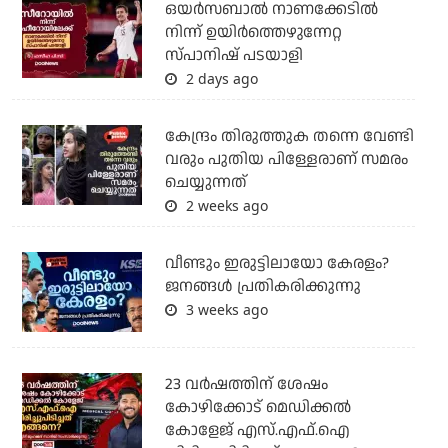
ഒയര്‍സബാൽ നാണക്കേടിൽ
നിന്ന് ഉയിർത്തെഴുന്നേറ്റ
സ്പാനിഷ് പടയാളി
2 days ago
കേന്ദ്രം തിരുത്തുക തന്നെ വേണ്ടി
വരും പുതിയ പിള്ളേരാണ് സമരം
ചെയ്യുന്നത്
2 weeks ago
വീണ്ടും ഇരുട്ടിലായോ കേരളം?
ജനങ്ങൾ പ്രതികരിക്കുന്നു
3 weeks ago
23 വർഷത്തിന് ശേഷം
കോഴിക്കോട് മെഡിക്കൽ
കോളേജ് എസ്.എഫ്.ഐ