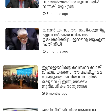
സംഘർഷത്തിൽ മുന്നറിയിപ്പ്
നൽകി യു.എൻ
5 months ago
ഇറാന്‍ യുദ്ധം ആഗ്രഹിക്കുന്നില്ല,
എന്നാല്‍ പരമാധികാരം
ഉപേക്ഷിക്കില്ല: ഇറാന്റെ യു.എന്‍
പ്രതിനിധി
5 months ago
ഇസ്രഈലിന്റെ വെസ്‌ററ് ബാങ്ക്
വിപുലീകരണം; അപലപിച്ചുള്ള
സംയുക്ത പ്രസ്താവനയില്‍
ഒപ്പുവെച്ച് ഇന്ത്യയടക്കം
നൂറിലധികം രാജ്യങ്ങള്‍
5 months ago
എപ്സ്റ്റീന് പിന്നില്‍ ആഗോള