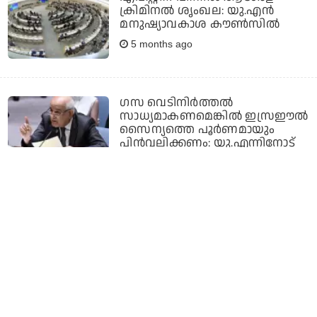
ക്രിമിനല്‍ ശൃംഖല: യു.എന്‍
മനുഷ്യാവകാശ കൗണ്‍സില്‍
5 months ago
ഗസ വെടിനിർത്തൽ
സാധ്യമാകണമെങ്കിൽ ഇസ്രഈൽ
സൈന്യത്തെ പൂർണമായും
പിൻവലിക്കണം: യു.എന്നിനോട്
ഫലസ്തീൻ
6 months ago
കുടിയേറ്റ നിയന്ത്രണം;
കുട്ടികൾക്കുള്ള നിയമ സഹായം
വെട്ടികുറക്കാനുള്ള
അമേരിക്കയുടെ നീക്കത്തെ
അപലപിച്ച് യു.എൻ
6 months ago