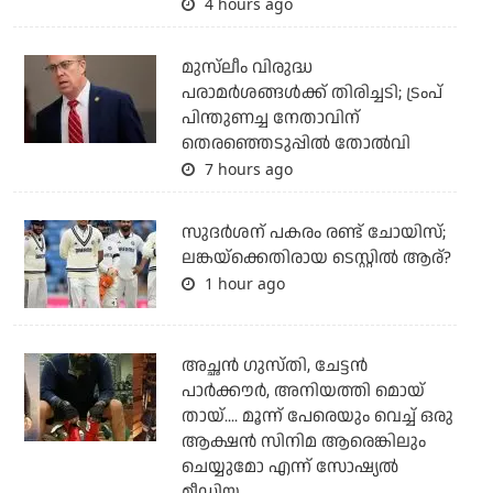
4 hours ago
മുസ്‌ലീം വിരുദ്ധ
പരാമര്‍ശങ്ങള്‍ക്ക് തിരിച്ചടി; ട്രംപ്
പിന്തുണച്ച നേതാവിന്
തെരഞ്ഞെടുപ്പില്‍ തോല്‍വി
7 hours ago
സുദര്‍ശന് പകരം രണ്ട് ചോയിസ്;
ലങ്കയ്‌ക്കെതിരായ ടെസ്റ്റില്‍ ആര്?
1 hour ago
അച്ഛന്‍ ഗുസ്തി, ചേട്ടന്‍
പാര്‍ക്കൗര്‍, അനിയത്തി മൊയ്
തായ്.... മൂന്ന് പേരെയും വെച്ച് ഒരു
ആക്ഷന്‍ സിനിമ ആരെങ്കിലും
ചെയ്യുമോ എന്ന് സോഷ്യല്‍
മീഡിയ