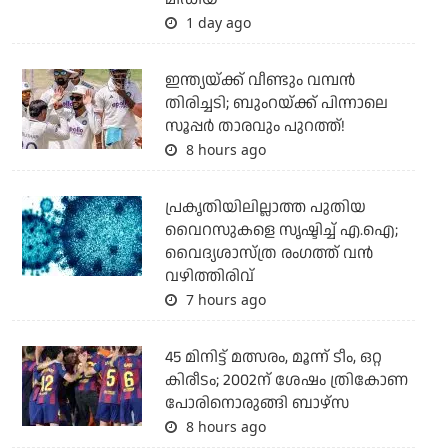
1 day ago
ഇന്ത്യയ്ക്ക് വീണ്ടും വമ്പന്‍
തിരിച്ചടി; ബുംറയ്ക്ക് പിന്നാലെ
സൂപ്പര്‍ താരവും പുറത്ത്!
8 hours ago
പ്രകൃതിയിലില്ലാത്ത പുതിയ
വൈറസുകളെ സൃഷ്ടിച്ച് എ.ഐ;
വൈദ്യശാസ്ത്ര രംഗത്ത് വന്‍
വഴിത്തിരിവ്
7 hours ago
45 മിനിട്ട് മത്സരം, മൂന്ന് ടീം, ഒറ്റ
കിരീടം; 2002ന് ശേഷം ത്രികോണ
പോരിനൊരുങ്ങി ബാഴ്‌സ
8 hours ago