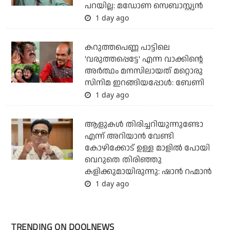
പറയില്ല: മഡോണ സെബാസ്റ്റ്യൻ
1 day ago
കറുത്തപെണ്ണ പാട്ടിലെ
'വരുത്തപ്പെട്ടേ' എന്ന വാക്കിന്റെ
അർത്ഥം മനസിലായത് മറ്റൊരു
സിനിമ ഇറങ്ങിയപ്പോൾ: ബേണി
1 day ago
ആളുകൾ തിരിച്ചറിയുന്നുണ്ടോ
എന്ന് അറിയാൻ വേണ്ടി
കോഴിക്കോട് ഉള്ള മാളിൽ പോയി
വെറുതെ തിരിഞ്ഞു
കളിക്കുമായിരുന്നു: ഷാൻ റഹ്മാൻ
1 day ago
TRENDING ON DOOLNEWS