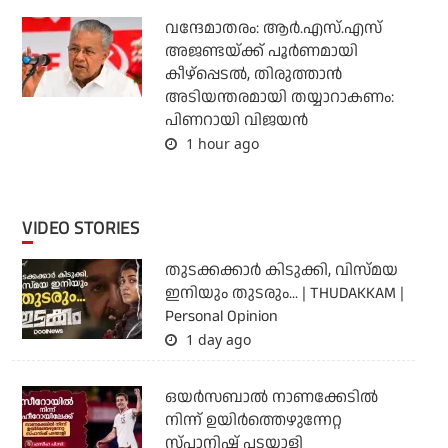
വന്ദേമാതരം: ആര്‍.എസ്.എസ്
അജണ്ടയ്ക്ക് പൂര്‍ണമായി
കീഴ്‌പ്പെടല്‍, തിരുത്താന്‍
അടിയന്തരമായി തയ്യാറാകണം:
പിണറായി വിജയന്‍
1 hour ago
VIDEO STORIES
തുടക്കക്കാര്‍ കിടുക്കി, വിസ്മയ
ഇനിയും തുടരും... | THUDAKKAM |
Personal Opinion
1 day ago
ഒയര്‍സബാൽ നാണക്കേടിൽ
നിന്ന് ഉയിർത്തെഴുന്നേറ്റ
സ്പാനിഷ് പടയാളി