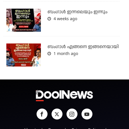
ബംഗാള്‍ ഇന്നലെയും ഇന്നും
4 weeks ago
ബം​ഗാൾ എങ്ങനെ ഇങ്ങനെയായി
1 month ago