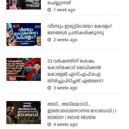
ചെയ്യുന്നത്
1 week ago
വീണ്ടും ഇരുട്ടിലായോ കേരളം?
ജനങ്ങൾ പ്രതികരിക്കുന്നു
2 weeks ago
23 വർഷത്തിന് ശേഷം
കോഴിക്കോട് മെഡിക്കൽ
കോളേജ് എസ്.എഫ്.ഐ
തിരിച്ചുപിടിച്ചത് എങ്ങനെ?
3 weeks ago
അടി... അടിയോടടി...
ഇതൊരൊന്നൊന്നര നോബഡി | I
NOBODY | MOVIE REVIEW
4 weeks ago