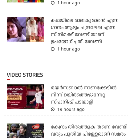
1 hour ago
കഥയിലെ രാജകുമാരൻ എന്ന
ഗാനം ആദ്യം ചന്ദ്രലേഖ എന്ന
സിനിമക്ക് വേണ്ടിയാണ്
ഉപയോഗിച്ചത്: ബേണി
1 hour ago
VIDEO STORIES
ഒയര്‍സബാൽ നാണക്കേടിൽ
നിന്ന് ഉയിർത്തെഴുന്നേറ്റ
സ്പാനിഷ് പടയാളി
19 hours ago
കേന്ദ്രം തിരുത്തുക തന്നെ വേണ്ടി
വരും പുതിയ പിള്ളേരാണ് സമരം