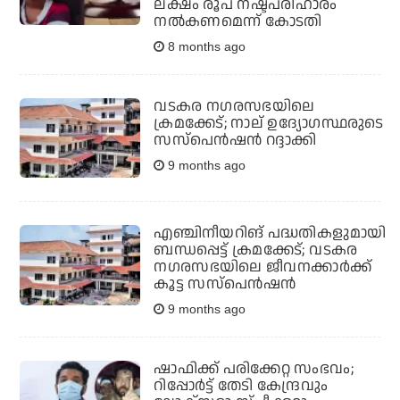
ലക്ഷം രൂപ നഷ്ടപരിഹാരം
നൽകണമെന്ന് കോടതി
8 months ago
വടകര നഗരസഭയിലെ
ക്രമക്കേട്; നാല് ഉദ്യോഗസ്ഥരുടെ
സസ്‌പെൻഷൻ റദ്ദാക്കി
9 months ago
എഞ്ചിനീയറിങ് പദ്ധതികളുമായി
ബന്ധപ്പെട്ട് ക്രമക്കേട്; വടകര
നഗരസഭയിലെ ജീവനക്കാര്‍ക്ക്
കൂട്ട സസ്‌പെന്‍ഷന്‍
9 months ago
ഷാഫിക്ക് പരിക്കേറ്റ സംഭവം;
റിപ്പോര്‍ട്ട് തേടി കേന്ദ്രവും