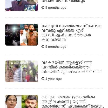
ലോക്‌സഭാ സ്പീക്കറും
9 months ago
പേരാമ്പ്ര സംഘര്‍ഷം: സ്‌ഫോടക
വസ്തു എറിഞ്ഞ ഏഴ്
യു.ഡി.എഫ് പ്രവര്‍ത്തകര്‍
കസ്റ്റഡിയില്‍
9 months ago
വടകരയില്‍ ആളൊഴിഞ്ഞ
പറമ്പില്‍ കത്തിക്കരിഞ്ഞ
നിലയില്‍ മൃതദേഹം കണ്ടെത്തി
1 year ago
കെ.കെ. ശൈലജക്കെതിരെ
അശ്ലീല കമന്റിട്ട യൂത്ത്
കോണ്‍ഗ്രസ് പ്രവത്തകന് തടവും