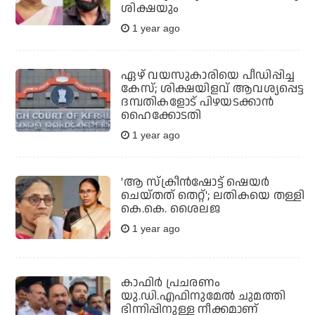
ശിക്ഷയും
1 year ago
ഏഴ് വയസുകാരിയെ പീഡിപ്പിച്ച
കേസ്; ശിക്ഷയിളവ് ആവശ്യപ്പെട്ട
ദമ്പതികളോട് പിഴയടക്കാന്‍
ഹൈക്കോടതി
1 year ago
'ആ സ്‌ക്രീന്‍ഷോട്ട് ഷെയര്‍
ചെയ്തത് തെറ്റ്'; ലതികയെ തള്ളി
കെ.കെ. ശൈലജ
1 year ago
കാഫിര്‍ പ്രചരണം
യു.ഡി.എഫിനുമേല്‍ ചുമത്തി
ഭിന്നിപ്പിനുള്ള നീക്കമാണ്