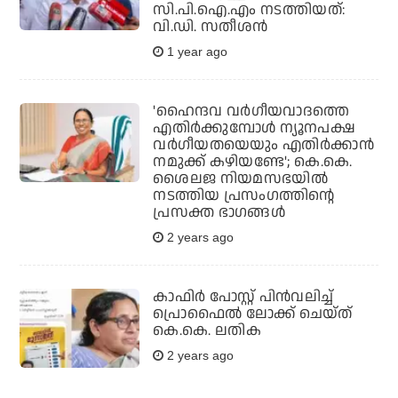
സി.പി.ഐ.എം നടത്തിയത്:
വി.ഡി. സതീശന്‍
1 year ago
'ഹൈന്ദവ വർഗീയവാദത്തെ
എതിർക്കുമ്പോൾ ന്യൂനപക്ഷ
വർഗീയതയെയും എതിർക്കാൻ
നമുക്ക് കഴിയണ്ടേ'; കെ.കെ.
ശൈലജ നിയമസഭയിൽ
നടത്തിയ പ്രസംഗത്തിന്റെ
പ്രസക്ത ഭാഗങ്ങൾ
2 years ago
കാഫിർ പോസ്റ്റ് പിൻവലിച്ച്
പ്രൊഫൈൽ ലോക്ക് ചെയ്ത്
കെ.കെ. ലതിക
2 years ago