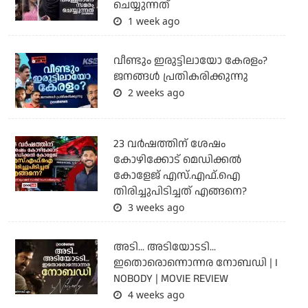
ചെയ്യുന്നത്
1 week ago
വീണ്ടും ഇരുട്ടിലായോ കേരളം?
ജനങ്ങൾ പ്രതികരിക്കുന്നു
2 weeks ago
23 വർഷത്തിന് ശേഷം
കോഴിക്കോട് മെഡിക്കൽ
കോളേജ് എസ്.എഫ്.ഐ
തിരിച്ചുപിടിച്ചത് എങ്ങനെ?
3 weeks ago
അടി... അടിയോടടി...
ഇതൊരൊന്നൊന്നര നോബഡി | I
NOBODY | MOVIE REVIEW
4 weeks ago