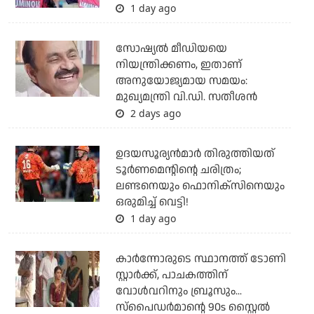
1 day ago
സോഷ്യല്‍ മീഡിയയെ
നിയന്ത്രിക്കണം, ഇതാണ്
അനുയോജ്യമായ സമയം:
മുഖ്യമന്ത്രി വി.ഡി. സതീശന്‍
2 days ago
ഉദയസൂര്യന്‍മാര്‍ തിരുത്തിയത്
ടൂര്‍ണമെന്റിന്റെ ചരിത്രം;
ലണ്ടനെയും ഫൊനിക്‌സിനെയും
ഒരുമിച്ച് വെട്ടി!
1 day ago
കാര്‍ന്നോരുടെ സ്ഥാനത്ത് ടോണി
സ്റ്റാര്‍ക്ക്, പാചകത്തിന്
വോള്‍വറിനും ബ്രൂസും...
സ്‌പൈഡര്‍മാന്റെ 90s സ്റ്റൈല്‍