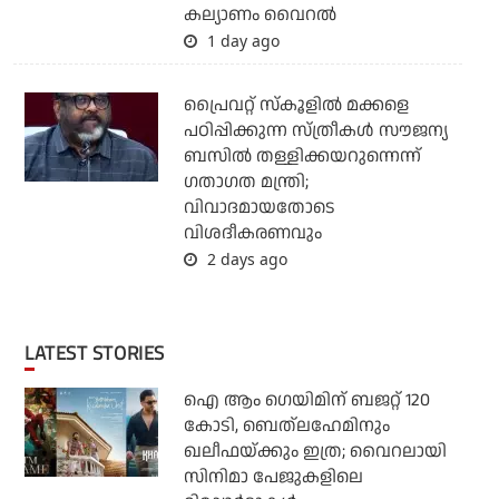
കല്യാണം വൈറല്‍
1 day ago
പ്രൈവറ്റ് സ്‌കൂളില്‍ മക്കളെ
പഠിപ്പിക്കുന്ന സ്ത്രീകള്‍ സൗജന്യ
ബസില്‍ തള്ളിക്കയറുന്നെന്ന്
ഗതാഗത മന്ത്രി;
വിവാദമായതോടെ
വിശദീകരണവും
2 days ago
LATEST STORIES
ഐ ആം ഗെയിമിന് ബജറ്റ് 120
കോടി, ബെത്‌ലഹേമിനും
ഖലീഫയ്ക്കും ഇത്ര; വൈറലായി
സിനിമാ പേജുകളിലെ