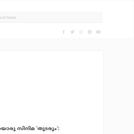
രു സിനിമ 'തുടരും':