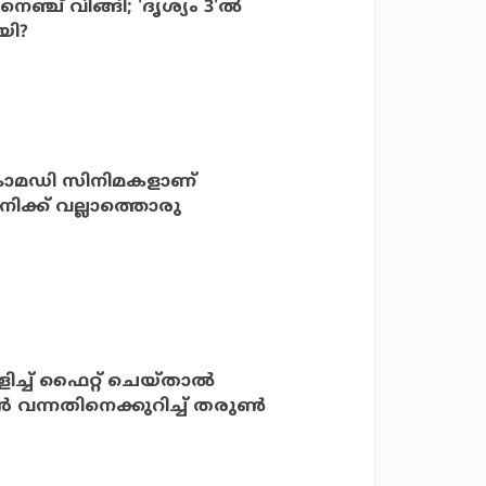
െഞ്ച് വിങ്ങി; 'ദൃശ്യം 3'ല്‍
യി?
‍ കോമഡി സിനിമകളാണ്
ിക്ക് വല്ലാത്തൊരു
്ച് ഫൈറ്റ് ചെയ്താല്‍
ന്‍ വന്നതിനെക്കുറിച്ച് തരുണ്‍