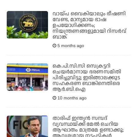
വായ്പ വൈകിയാലും ഭീഷണി
വേണ്ട, മാന്യമായ ഭാഷ
ഉപയോഗിക്കണം;
നിയന്ത്രണങ്ങളുമായി റിസർവ്
ബാങ്ക്
5 months ago
കെ.പി.സി.സി സെക്രട്ടറി
ചെയര്‍മാനായ ഭരണസമിതി
പിരിച്ചുവിട്ടു; ഇരിങ്ങാലക്കുട
സഹകരണ ബാങ്കിനെതിരെ
ആര്‍.ബി.ഐ
10 months ago
താരിഫ് ഇന്ത്യൻ സമ്പദ്
വ്യവസ്ഥയ്ക്ക് മേൽ ചെറിയ
ആഘാതം മാത്രമേ ഉണ്ടാക്കൂ;
ആവശ്യമായ നടപടികൾ