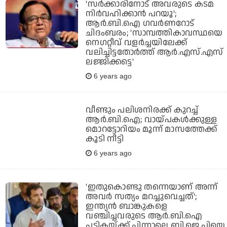
'സര്‍ക്കാരിനോട് അവരുടെ കടമ
നിര്‍വഹിക്കാന്‍ പറയൂ';
ആര്‍.ബി.ഐ ഗവര്‍ണറോട്
ചിദംബരം; 'സാമ്പത്തികാവസ്ഥയെ
നെഗറ്റീവ് വളര്‍ച്ചയിലേക്ക്
വലിച്ചിട്ടതോര്‍ത്ത് ആര്‍.എസ്.എസ്
ലജ്ജിക്കട്ടെ'
6 years ago
വീണ്ടും പലിശനിരക്ക് കുറച്ച്
ആർ.ബി.ഐ; വായ്പകൾക്കുള്ള
മൊറട്ടോറിയം മൂന്ന് മാസത്തേക്ക്
കൂടി നീട്ടി
6 years ago
'ഇതുകൊണ്ടു തന്നെയാണ് അന്ന്
അവര്‍ സത്യം മറച്ചുവെച്ചത്';
ഇന്ത്യന്‍ ബാങ്കുകളെ
വഞ്ചിച്ചവരുടെ ആര്‍.ബി.ഐ
പട്ടികയ്ക്ക് പിന്നാലെ ബി.ജെ.പിയെ