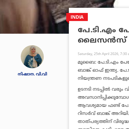
INDIA
പേ.ടി.എം പേയ
ലൈസന്‍സ് റ
Saturday, 25th April 2026, 7:30
മുബൈ: പേ.ടി.എം പേയ്‌മ
ബാങ്ക് ഓഫ് ഇന്ത്യ. പേ
നിഷാന. വി.വി
നിയന്ത്രണ നടപടികളു
ഉടനടി നടപ്പില്‍ വരും 
അവസാനിപ്പിക്കുമ്പോള്‍
ആവശ്യമായ ഫണ്ട് പേ.ടി.
റിസര്‍വ് ബാങ്ക് അറിയ
താത്പര്യത്തിന് വിരുദ്