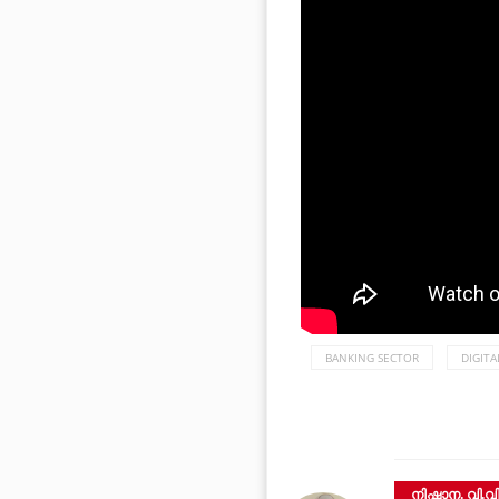
BANKING SECTOR
DIGIT
നിഷാന. വി.വ