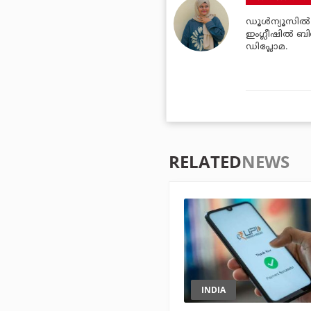
ഡൂള്‍ന്യൂസില്
ഇംഗ്ലീഷില്‍ ബി
ഡിപ്ലോമ.
RELATED
NEWS
INDIA