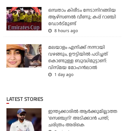
ഒമ്പതാം കിരീടം നേടാനിറങ്ങിയ
ആഴ്സണല്‍ വീണു; കപ്പ് റാഞ്ചി
ഡോര്‍ട്മുണ്ട്
8 hours ago
മലയാളം എനിക്ക് നന്നായി
വഴങ്ങും, ഊട്ടിയില്‍ പഠിച്ചത്
കൊണ്ടുള്ള ബുദ്ധിമുട്ടാണ്:
വിസ്മയ മോഹന്‍ലാല്‍
1 day ago
LATEST STORIES
ഇന്ത്യക്കാരില്‍ ആര്‍ക്കുമില്ലാത്ത
'സെഞ്ച്വറി' അടിക്കാന്‍ പന്ത്;
ചരിത്രം അരികെ