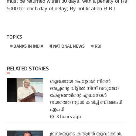
must be returned within 30 days, with a penalty of Rs
5000 for each day of delay; By notification R.B.I
TOPICS
BANKS IN INDIA
NATIONAL NEWS
RBI
RELATED STORIES
ശുദ്ധമായ പെട്രോള്‍ നിന്റെ
അച്ഛന്റെ വീട്ടില്‍ നിന്ന് വരുമോ?
കേന്ദ്രത്തിന്റെ എഥനോള്‍
നയത്തെ ന്യായീകരിച്ച് ബി.ജെ.പി
എം.പി
8 hours ago
ഇന്ത്യയുടെ കരുത്ത് യുവാക്കള്‍,