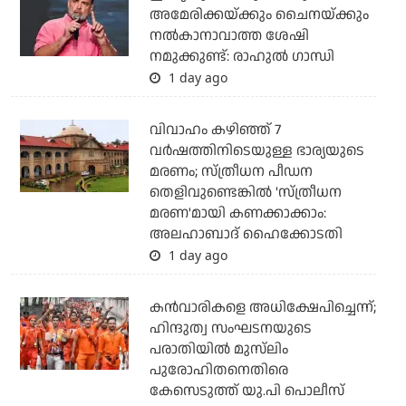
അമേരിക്കയ്ക്കും ചൈനയ്ക്കും
നല്‍കാനാവാത്ത ശേഷി
നമുക്കുണ്ട്: രാഹുല്‍ ഗാന്ധി
1 day ago
വിവാഹം കഴിഞ്ഞ് 7
വര്‍ഷത്തിനിടെയുള്ള ഭാര്യയുടെ
മരണം; സ്ത്രീധന പീഡന
തെളിവുണ്ടെങ്കില്‍ 'സ്ത്രീധന
മരണ'മായി കണക്കാക്കാം:
അലഹാബാദ് ഹൈക്കോടതി
1 day ago
കന്‍വാരികളെ അധിക്ഷേപിച്ചെന്ന്;
ഹിന്ദുത്വ സംഘടനയുടെ
പരാതിയില്‍ മുസ്‌ലിം
പുരോഹിതനെതിരെ
കേസെടുത്ത് യു.പി പൊലീസ്