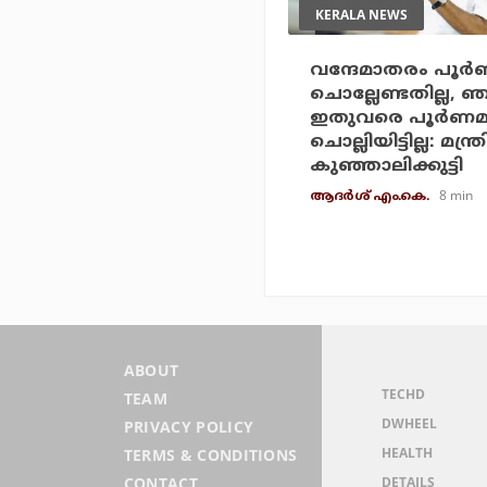
KERALA NEWS
വന്ദേമാതരം പൂര്
ചൊല്ലേണ്ടതില്ല, ഞ
ഇതുവരെ പൂര്‍ണമ
ചൊല്ലിയിട്ടില്ല: മന്ത്ര
കുഞ്ഞാലിക്കുട്ടി
8 min
ആദർശ് എം.കെ.
ABOUT
TECHD
TEAM
DWHEEL
PRIVACY POLICY
HEALTH
TERMS & CONDITIONS
DETAILS
CONTACT