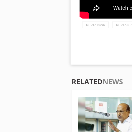
KERALA BANK
KERALA NE
RELATED
NEWS