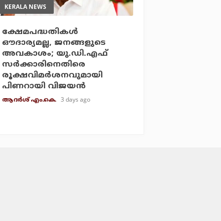
KERALA NEWS
ക്ഷേമപദ്ധതികള്‍
ഔദാര്യമല്ല, ജനങ്ങളുടെ
അവകാശം; യു.ഡി.എഫ്
സര്‍ക്കാരിനെതിരെ
രൂക്ഷവിമര്‍ശനവുമായി
പിണറായി വിജയന്‍
3 days ago
ആദർശ് എം.കെ.