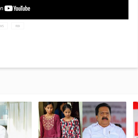
WS
RBI