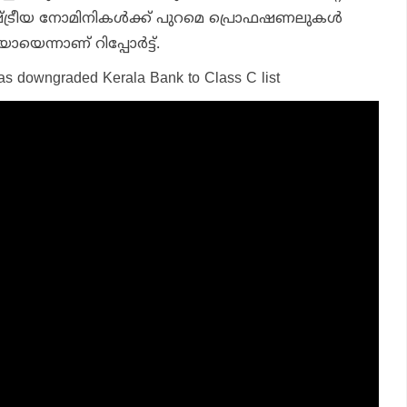
ട്രീയ നോമിനികള്‍ക്ക് പുറമെ പ്രൊഫഷണലുകള്‍
ായെന്നാണ് റിപ്പോര്‍ട്ട്.
has downgraded Kerala Bank to Class C list