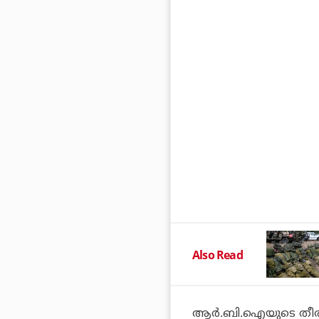
Also Read
ആര്‍.ബി.ഐയുടെ തീരു