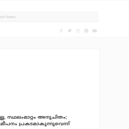
ല്ല, സ്ഥലംമാറ്റം അനുചിതം;
ീപനം പ്രകടമാകുന്നുവെന്ന്