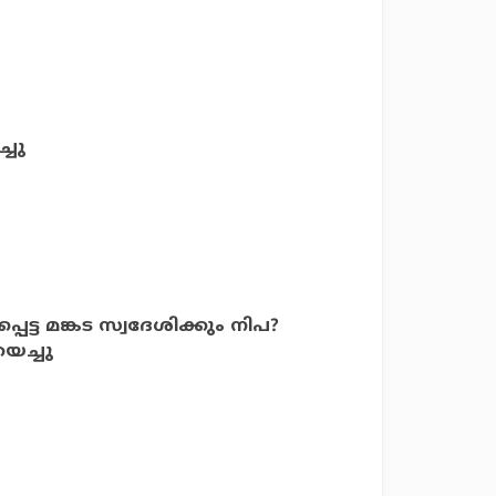
്ചു
ട്ട മങ്കട സ്വദേശിക്കും നിപ?
യച്ചു