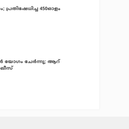
പ്രതിഷേധിച്ച 450ഓളം
 യോഗം ചേര്‍ന്നു; ആറ്
ൊലീസ്