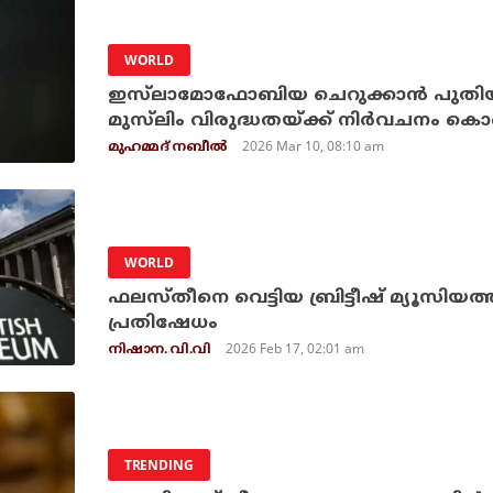
WORLD
ഇസ്‌ലാമോഫോബിയ ചെറുക്കാൻ പുതിയ 
മുസ്‌ലിം വിരുദ്ധതയ്ക്ക് നിർവചനം കൊണ
2026 Mar 10, 08:10 am
മുഹമ്മദ് നബീല്‍
WORLD
ഫലസ്തീനെ വെട്ടിയ ബ്രിട്ടീഷ് മ്യൂസിയത
പ്രതിഷേധം
2026 Feb 17, 02:01 am
നിഷാന. വി.വി
TRENDING