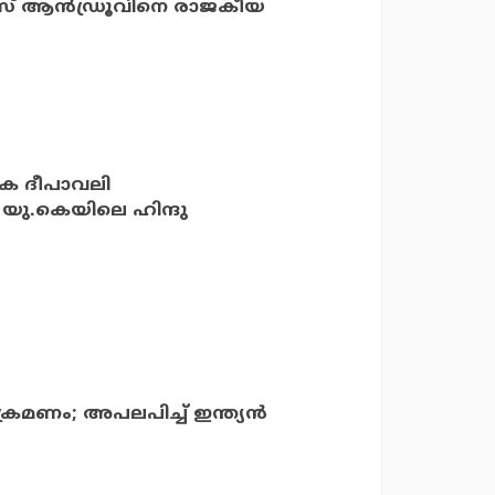
ിന്‍സ് ആന്‍ഡ്രൂവിനെ രാജകീയ
ഗിക ദീപാവലി
് യു.കെയിലെ ഹിന്ദു
ക്രമണം; അപലപിച്ച് ഇന്ത്യൻ