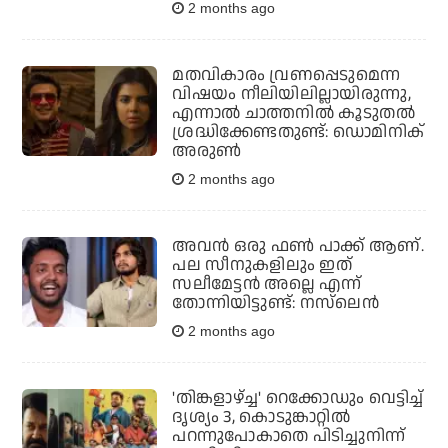
2 months ago
മതവികാരം വ്രണപ്പെടുമെന്ന
വിഷയം നീലിയിലില്ലായിരുന്നു,
എന്നാല്‍ ചാത്തനില്‍ കൂടുതല്‍
ശ്രദ്ധിക്കേണ്ടതുണ്ട്: ഡൊമിനിക്
അരുണ്‍
2 months ago
അവൻ ഒരു ഫൺ പാക്ക് ആണ്.
പല സീനുകളിലും ഇത്
സലീമേട്ടൻ അല്ലെ എന്ന്
തോന്നിയിട്ടുണ്ട്: നസ്‌ലെൻ
2 months ago
'തിങ്കളാഴ്ച്ച' റെക്കോഡും വെട്ടിച്ച്
ദൃശ്യം 3, കൊടുങ്കാറ്റില്‍
പറന്നുപോകാതെ പിടിച്ചുനിന്ന്