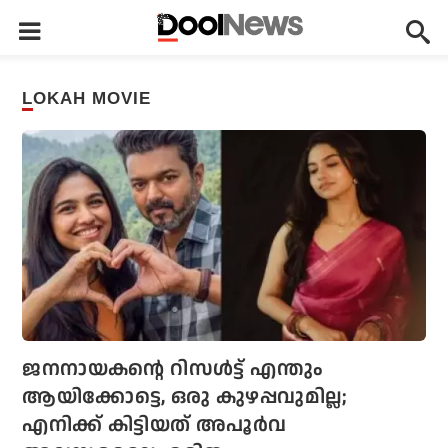
LOKAH MOVIE
ജനനായകന്റെ റിസള്‍ട്ട് എന്തും
ആയിക്കോട്ടെ, ഒരു കുഴപ്പവുമില്ല;
എനിക്ക് കിട്ടിയത് അപൂര്‍വ