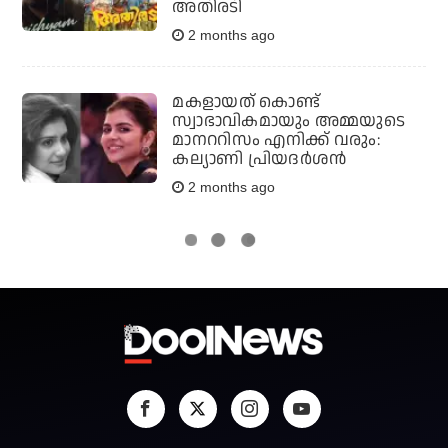
അതിരടി
2 months ago
മകളായത് കൊണ്ട്
സ്വാഭാവികമായും അമ്മയുടെ
മാനററിസം എനിക്ക് വരും:
കല്യാണി പ്രിയദര്‍ശന്‍
2 months ago