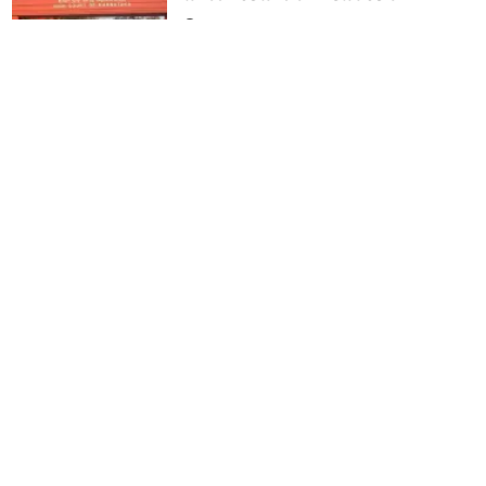
2 years ago
ബിനീഷ് കോടിയേരിക്കെതിരെ
കള്ളപ്പണം വെളുപ്പിക്കല്‍ കേസ്
നിലനില്‍ക്കില്ലെന്ന് കര്‍ണാടക
ഹൈക്കോടതി
2 years ago
മോദിക്കെതിരെ പറയുന്നത്
രാജ്യദ്രോഹക്കുറ്റമാകില്ല, അത്
അപകീര്‍ത്തിപ്പെടുത്തല്‍
മാത്രമാണ്: കര്‍ണാടക
ഹൈക്കോടതി
3 years ago
പൗരത്വ ഭേദഗതിക്കെതിരായ
നാടകം; രാജ്യദ്രോഹ കേസ് റദ്ദാക്കി