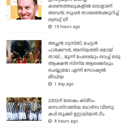
കണ്ടെത്തലുകളില്‍ ഒരാളാണ്
അവന്‍; സൂപ്പര്‍ താരത്തെക്കുറിച്ച്
ബ്രെറ്റ് ലീ
19 hours ago
അച്ഛന്‍ ഗുസ്തി, ചേട്ടന്‍
പാര്‍ക്കൗര്‍, അനിയത്തി മൊയ്
തായ്.... മൂന്ന് പേരെയും വെച്ച് ഒരു
ആക്ഷന്‍ സിനിമ ആരെങ്കിലും
ചെയ്യുമോ എന്ന് സോഷ്യല്‍
മീഡിയ
1 day ago
2002ന് ശേഷം കിരീടം
നേടാനിറങ്ങിയ ബാഴ്സ വീണു;
കപ്പ് തൂക്കി ഇറ്റാലിയൻ ടീം
8 hours ago