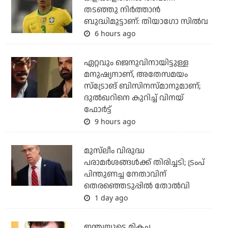
തടഞ്ഞു നിര്‍ത്താന്‍
ബുദ്ധിമുട്ടാണ്: തിയാഗോ സില്‍വ
6 hours ago
ഏറ്റവും ജെനുവിനായിട്ടുള്ള
മനുഷ്യനാണ്, അതേസമയം
സ്‌ട്രോങ് ബിസിനസ്മാനുമാണ്;
ദുല്‍ഖറിനെ കുറിച്ച് വിനയ്
ഫോര്‍ട്ട്
9 hours ago
മുസ്‌ലീം വിരുദ്ധ
പരാമര്‍ശങ്ങള്‍ക്ക് തിരിച്ചടി; ട്രംപ്
പിന്തുണച്ച നേതാവിന്
തെരഞ്ഞെടുപ്പില്‍ തോല്‍വി
1 day ago
ഇന്ത്യയുടെ മികച്ച