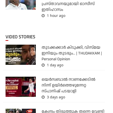
പ്രസ്താവനയുമായി ഓസീസ്
ഇതിഹാസം
1 hour ago
VIDEO STORIES
തുടക്കക്കാര്‍ കിടുക്കി, വിസ്മയ
ഇനിയും തുടരും... | THUDAKKAM |
Personal Opinion
1 day ago
ഒയര്‍സബാൽ നാണക്കേടിൽ
നിന്ന് ഉയിർത്തെഴുന്നേറ്റ
സ്പാനിഷ് പടയാളി
3 days ago
കേന്ദ്രം തിരുത്തുക തന്നെ വേണ്ടി