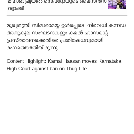
മഹാരാഷ്ട്രയില്‍ സെപ്‌റ്റോയുടെ ലൈസന്‍സ്
റദ്ദാക്കി
മുഖ്യമന്ത്രി സിദ്ധരാമയ്യ ഉള്‍പ്പെടെ നിരവധി കന്നഡ
അനുകൂല സംഘടനകളും കമല്‍ ഹാസന്റെ
പ്രസ്താവനക്കെതിരെ പ്രതിഷേധവുമായി
രംഗത്തെത്തിയിരുന്നു.
Content Highlight:
Kamal Haasan moves Karnataka
High Court against ban on Thug Life