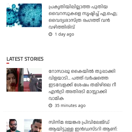
പ്രകൃതിയിലില്ലാത്ത പുതിയ
വൈറസുകളെ സൃഷ്ടിച്ച് എ.ഐ;
വൈദ്യശാസ്ത്ര രംഗത്ത് വന്‍
വഴിത്തിരിവ്
1 day ago
LATEST STORIES
റോസാപ്പൂ കൈയില്‍ തുപ്പാക്കി
വിളയാടി... പത്ത് വര്‍ഷത്തെ
ഇടവേളക്ക് ശേഷം തമിഴിലെ റീ
എന്‍ട്രി അതിരടി മാസ്സാക്കി
വാമിക
35 minutes ago
സിനിമ ഭയങ്കര പ്രിവിലേജ്ഡ്
ആയിട്ടുള്ള ഇൻഡസ്ടറി ആണ്: