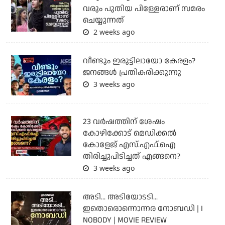
വരും പുതിയ പിള്ളേരാണ് സമരം
ചെയ്യുന്നത്
2 weeks ago
വീണ്ടും ഇരുട്ടിലായോ കേരളം?
ജനങ്ങൾ പ്രതികരിക്കുന്നു
3 weeks ago
23 വർഷത്തിന് ശേഷം
കോഴിക്കോട് മെഡിക്കൽ
കോളേജ് എസ്.എഫ്.ഐ
തിരിച്ചുപിടിച്ചത് എങ്ങനെ?
3 weeks ago
അടി... അടിയോടടി...
ഇതൊരൊന്നൊന്നര നോബഡി | I
NOBODY | MOVIE REVIEW