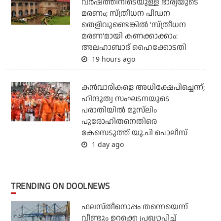
വര്‍ഷത്തിനിടെയുള്ള ഭാര്യയുടെ
മരണം; സ്ത്രീധന പീഡന
തെളിവുണ്ടെങ്കില്‍ 'സ്ത്രീധന
മരണ'മായി കണക്കാക്കാം:
അലഹാബാദ് ഹൈക്കോടതി
19 hours ago
കന്‍വാരികളെ അധിക്ഷേപിച്ചെന്ന്;
ഹിന്ദുത്വ സംഘടനയുടെ
പരാതിയില്‍ മുസ്‌ലിം
പുരോഹിതനെതിരെ
കേസെടുത്ത് യു.പി പൊലീസ്
1 day ago
TRENDING ON DOOLNEWS
ഫലസ്തീനൊപ്പം തന്നെയെന്ന്
വീണ്ടും ഉറക്കെ പ്രഖ്യാപിച്ച്