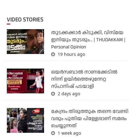
VIDEO STORIES
തുടക്കക്കാര്‍ കിടുക്കി, വിസ്മയ
ഇനിയും തുടരും... | THUDAKKAM |
Personal Opinion
19 hours ago
ഒയര്‍സബാൽ നാണക്കേടിൽ
നിന്ന് ഉയിർത്തെഴുന്നേറ്റ
സ്പാനിഷ് പടയാളി
2 days ago
കേന്ദ്രം തിരുത്തുക തന്നെ വേണ്ടി
വരും പുതിയ പിള്ളേരാണ് സമരം
ചെയ്യുന്നത്
1 week ago