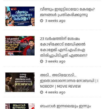
വീണ്ടും ഇരുട്ടിലായോ കേരളം?
ജനങ്ങൾ പ്രതികരിക്കുന്നു
3 weeks ago
23 വർഷത്തിന് ശേഷം
കോഴിക്കോട് മെഡിക്കൽ
കോളേജ് എസ്.എഫ്.ഐ
തിരിച്ചുപിടിച്ചത് എങ്ങനെ?
3 weeks ago
അടി... അടിയോടടി...
ഇതൊരൊന്നൊന്നര നോബഡി | I
NOBODY | MOVIE REVIEW
4 weeks ago
ബംഗാള്‍ ഇന്നലെയും ഇന്നും