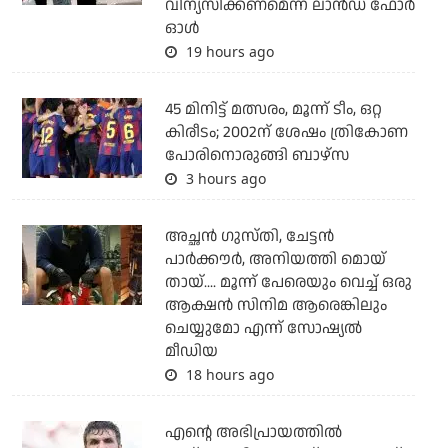
വിന്യസിക്കണമെന്ന് ലാന്‍ഡ് ഫോര്‍
ഓള്‍
19 hours ago
45 മിനിട്ട് മത്സരം, മൂന്ന് ടീം, ഒറ്റ
കിരീടം; 2002ന് ശേഷം ത്രികോണ
പോരിനൊരുങ്ങി ബാഴ്‌സ
3 hours ago
അച്ഛന്‍ ഗുസ്തി, ചേട്ടന്‍
പാര്‍ക്കൗര്‍, അനിയത്തി മൊയ്
തായ്.... മൂന്ന് പേരെയും വെച്ച് ഒരു
ആക്ഷന്‍ സിനിമ ആരെങ്കിലും
ചെയ്യുമോ എന്ന് സോഷ്യല്‍
മീഡിയ
18 hours ago
എന്റെ അഭിപ്രായത്തില്‍