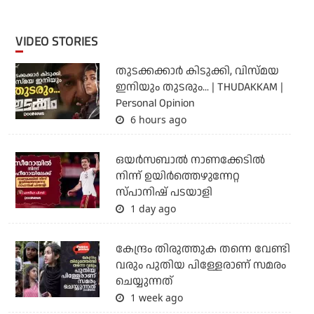
VIDEO STORIES
തുടക്കക്കാര്‍ കിടുക്കി, വിസ്മയ
ഇനിയും തുടരും... | THUDAKKAM |
Personal Opinion
6 hours ago
ഒയര്‍സബാൽ നാണക്കേടിൽ
നിന്ന് ഉയിർത്തെഴുന്നേറ്റ
സ്പാനിഷ് പടയാളി
1 day ago
കേന്ദ്രം തിരുത്തുക തന്നെ വേണ്ടി
വരും പുതിയ പിള്ളേരാണ് സമരം
ചെയ്യുന്നത്
1 week ago