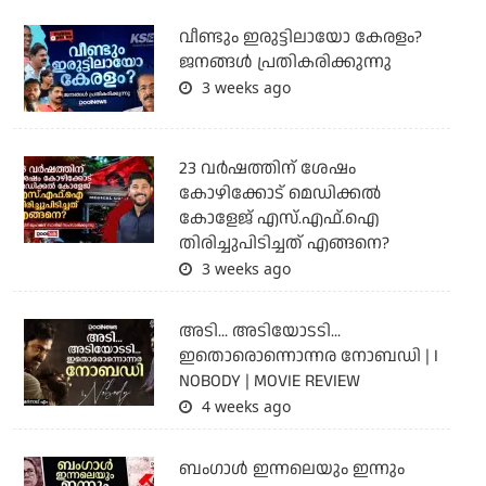
വീണ്ടും ഇരുട്ടിലായോ കേരളം?
ജനങ്ങൾ പ്രതികരിക്കുന്നു
3 weeks ago
23 വർഷത്തിന് ശേഷം
കോഴിക്കോട് മെഡിക്കൽ
കോളേജ് എസ്.എഫ്.ഐ
തിരിച്ചുപിടിച്ചത് എങ്ങനെ?
3 weeks ago
അടി... അടിയോടടി...
ഇതൊരൊന്നൊന്നര നോബഡി | I
NOBODY | MOVIE REVIEW
4 weeks ago
ബംഗാള്‍ ഇന്നലെയും ഇന്നും