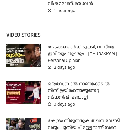
വിഷമമാണ്: മാധവന്‍
1 hour ago
VIDEO STORIES
തുടക്കക്കാര്‍ കിടുക്കി, വിസ്മയ
ഇനിയും തുടരും... | THUDAKKAM |
Personal Opinion
2 days ago
ഒയര്‍സബാൽ നാണക്കേടിൽ
നിന്ന് ഉയിർത്തെഴുന്നേറ്റ
സ്പാനിഷ് പടയാളി
3 days ago
കേന്ദ്രം തിരുത്തുക തന്നെ വേണ്ടി
വരും പുതിയ പിള്ളേരാണ് സമരം