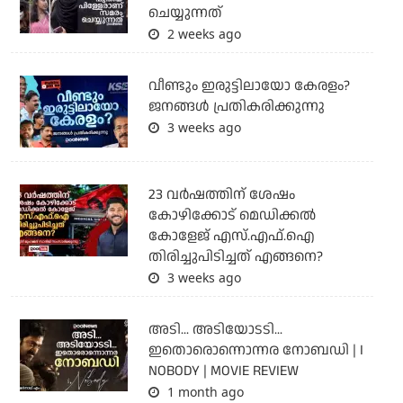
ചെയ്യുന്നത്
2 weeks ago
വീണ്ടും ഇരുട്ടിലായോ കേരളം?
ജനങ്ങൾ പ്രതികരിക്കുന്നു
3 weeks ago
23 വർഷത്തിന് ശേഷം
കോഴിക്കോട് മെഡിക്കൽ
കോളേജ് എസ്.എഫ്.ഐ
തിരിച്ചുപിടിച്ചത് എങ്ങനെ?
3 weeks ago
അടി... അടിയോടടി...
ഇതൊരൊന്നൊന്നര നോബഡി | I
NOBODY | MOVIE REVIEW
1 month ago