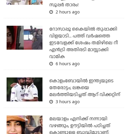
സൂപ്പര്‍ താരം!
2 hours ago
റോസാപ്പൂ കൈയില്‍ തുപ്പാക്കി
വിളയാടി... പത്ത് വര്‍ഷത്തെ
ഇടവേളക്ക് ശേഷം തമിഴിലെ റീ
എന്‍ട്രി അതിരടി മാസ്സാക്കി
വാമിക
6 hours ago
കൊളംബോയില്‍ ഇന്ത്യയുടെ
തേരോട്ടം; ലങ്കയെ
മലര്‍ത്തിയടിച്ചത് ആറ് വിക്കറ്റിന്
3 hours ago
മലയാളം എനിക്ക് നന്നായി
വഴങ്ങും, ഊട്ടിയില്‍ പഠിച്ചത്
കൊണ്ടുള്ള ബുദ്ധിമുട്ടാണ്: