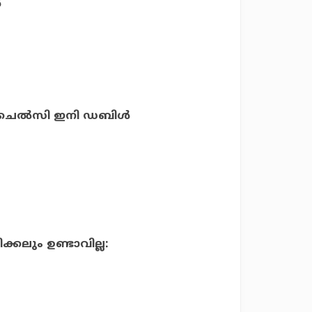
‍
; ചെൽസി ഇനി ഡബിൾ
ും ഉണ്ടാവില്ല: