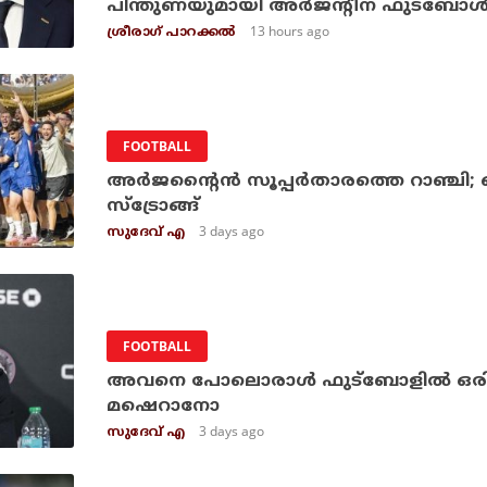
പിന്തുണയുമായി അര്‍ജന്റീന ഫുട്‌ബോള്
13 hours ago
ശ്രീരാഗ് പാറക്കല്‍
FOOTBALL
അർജന്റൈൻ സൂപ്പർതാരത്തെ റാഞ്ചി
സ്ട്രോങ്ങ്
3 days ago
സുദേവ് എ
FOOTBALL
അവനെ പോലൊരാൾ ഫുട്ബോളിൽ ഒരിക്കല
മഷെറാനോ
3 days ago
സുദേവ് എ