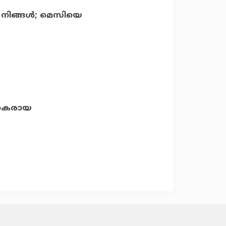
 നിങ്ങള്‍; മെസിയെ
ാധകരായ