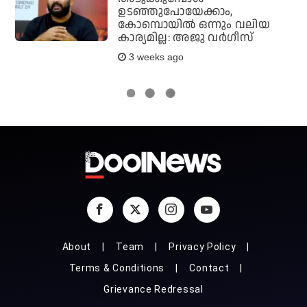
ഉടഞ്ഞുപോയേക്കാം,
കോമ്പൊയിൽ ഒന്നും വലിയ
കാര്യമില്ല: അജു വർഗീസ്
3 weeks ago
About
Team
Privacy Policy
Terms & Conditions
Contact
Grievance Redressal