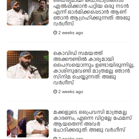
ധൈര്യമായി കഥാപാത്രങ്ങൾ
ഏൽപ്പിക്കാൻ പറ്റിയ ഒരു നടൻ
എന്ന് ഓർമിക്കപ്പെടാൻ ആണ്
ഞാൻ ആഗ്രഹിക്കുന്നത്: അജു
വർഗീസ്
2 weeks ago
കൊവിഡ് സമയത്ത്
അക്കൗണ്ടിൽ കാര്യമായി
പൈസയൊന്നും ഉണ്ടായിരുന്നില്ല,
കാശിനുവേണ്ടി മാത്രമല്ല ഞാൻ
സിനിമ ചെയ്യുന്നത്: അജു
വർഗീസ്
2 weeks ago
മക്കളുടെ പ്രൈവസി മാത്രമല്ല
കാരണം, എന്നെ വിറ്റല്ലേ ഫേമസ്
ആയതെന്ന് അവർ
ചോദിക്കരുത്: അജു വർഗീസ്
2 weeks ago