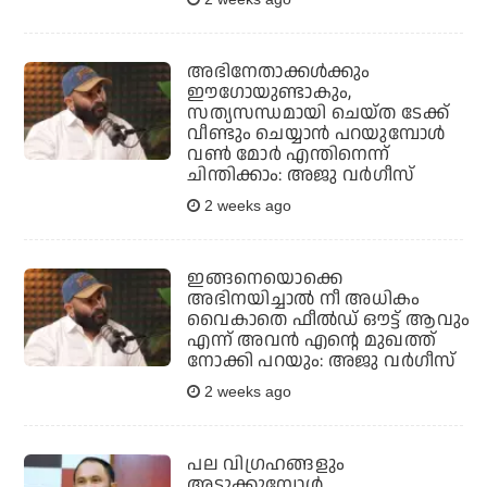
അഭിനേതാക്കൾക്കും
ഈഗോയുണ്ടാകും,
സത്യസന്ധമായി ചെയ്ത ടേക്ക്
വീണ്ടും ചെയ്യാൻ പറയുമ്പോൾ
വൺ മോർ എന്തിനെന്ന്
ചിന്തിക്കാം: അജു വർഗീസ്
2 weeks ago
ഇങ്ങനെയൊക്കെ
അഭിനയിച്ചാൽ നീ അധികം
വൈകാതെ ഫീൽഡ് ഔട്ട് ആവും
എന്ന് അവൻ എന്റെ മുഖത്ത്
നോക്കി പറയും: അജു വർഗീസ്
2 weeks ago
പല വിഗ്രഹങ്ങളും
അടുക്കുമ്പോൾ