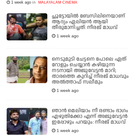
1 week ago
MALAYALAM CINEMA
പ്ലൂട്ടോയിൽ ബേസിലിനെയാണ്
ആദ്യം ഏലിയൻ ആയി
തീരുമാനിച്ചത്: നീരജ് മാധവ്
1 week ago
നെടുമുടി ചേട്ടനെ പോലെ ഏത്
റോളും ചെയ്യാന്‍ കഴിയുന്ന
നടനായി അജുവേട്ടന്‍ മാറി;
താരത്തെ കുറിച്ച് നീരജ് മാധവും
അല്‍ത്താഫ് സലീമും
1 week ago
ഞാൻ മെലിയാം നീ രണ്ടാം ഭാഗം
എഴുതിക്കോ എന്ന് അജുവേട്ടൻ
ഇപ്പോഴും പറയും: നീരജ് മാധവ്
1 week ago