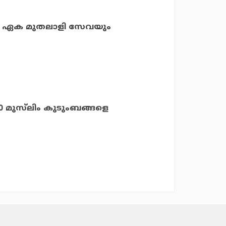
ം ഏക മുതലാളി സേവയും
 മുസ്‌ലിം കുടുംബങ്ങളെ