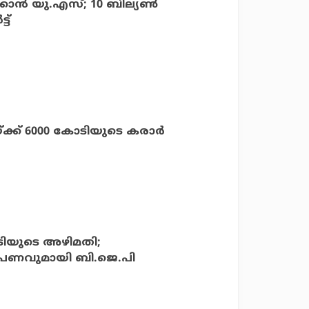
ന്‍ യു.എസ്; 10 ബില്യണ്‍
ട്
്ക്ക് 6000 കോടിയുടെ കരാര്‍
ോടിയുടെ അഴിമതി;
പണവുമായി ബി.ജെ.പി