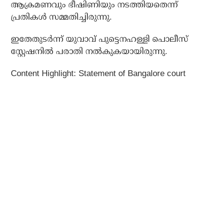
ആക്രമണവും ഭീഷിണിയും നടത്തിയതെന്ന്
പ്രതികൾ സമ്മതിച്ചിരുന്നു.
ഇതേതുടർന്ന് യുവാവ് പുട്ടെനഹള്ളി പൊലീസ്
സ്റ്റേഷനിൽ പരാതി നൽകുകയായിരുന്നു.
Content Highlight: Statement of Bangalore court