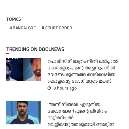
TOPICS
BANGALORE
COURT ORDER
TRENDING ON DOOLNEWS
പൊലീസിന് മാത്രം നീതി ലഭിച്ചാല്‍
പോരല്ലോ; എന്റെ അച്ഛനും നീതി
വേണ്ടേ: മുത്തങ്ങ വെടിവെപ്പില്‍
കൊല്ലപ്പെട്ട ജോഗിയുടെ മകന്‍
8 hours ago
'അന്ന് നിങ്ങള്‍ എഴുതിയ
ലേഖനമാണ് എന്റെ ജീവിതം
മാറ്റിമറിച്ചത്':
വെളിപ്പെടുത്തലുമായി അശ്വിന്‍