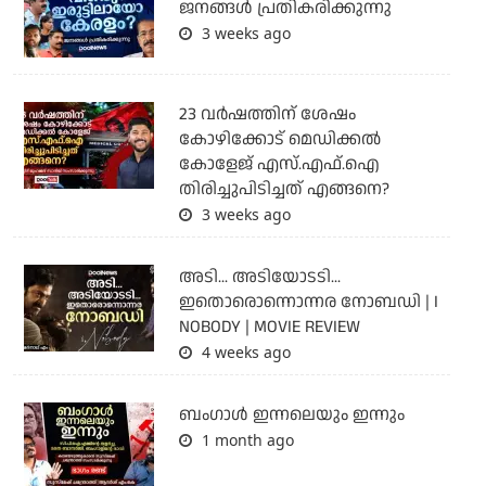
ജനങ്ങൾ പ്രതികരിക്കുന്നു
3 weeks ago
23 വർഷത്തിന് ശേഷം
കോഴിക്കോട് മെഡിക്കൽ
കോളേജ് എസ്.എഫ്.ഐ
തിരിച്ചുപിടിച്ചത് എങ്ങനെ?
3 weeks ago
അടി... അടിയോടടി...
ഇതൊരൊന്നൊന്നര നോബഡി | I
NOBODY | MOVIE REVIEW
4 weeks ago
ബംഗാള്‍ ഇന്നലെയും ഇന്നും
1 month ago