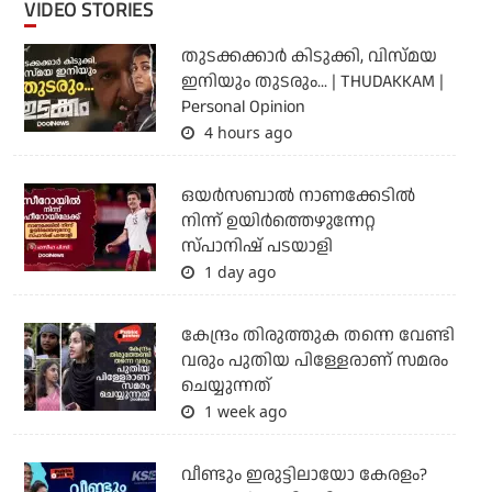
VIDEO STORIES
തുടക്കക്കാര്‍ കിടുക്കി, വിസ്മയ
ഇനിയും തുടരും... | THUDAKKAM |
Personal Opinion
4 hours ago
ഒയര്‍സബാൽ നാണക്കേടിൽ
നിന്ന് ഉയിർത്തെഴുന്നേറ്റ
സ്പാനിഷ് പടയാളി
1 day ago
കേന്ദ്രം തിരുത്തുക തന്നെ വേണ്ടി
വരും പുതിയ പിള്ളേരാണ് സമരം
ചെയ്യുന്നത്
1 week ago
വീണ്ടും ഇരുട്ടിലായോ കേരളം?